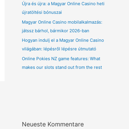
Újra és újra: a Magyar Online Casino heti
újratöltési bónuszai
Magyar Online Casino mobilalkalmazás:
játssz bárhol, bármikor 2026-ban
Hogyan indulj el a Magyar Online Casino
világában: lépésről lépésre útmutató
Online Pokies NZ game features: What
makes our slots stand out from the rest
Neueste Kommentare