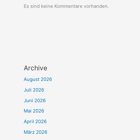
Es sind keine Kommentare vorhanden.
Archive
August 2026
Juli 2026
Juni 2026
Mai 2026
April 2026
März 2026