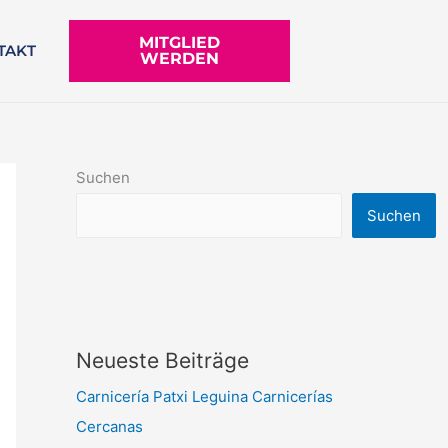
MITGLIED
TAKT
WERDEN
Suchen
Suchen
Neueste Beiträge
Carnicería Patxi Leguina Carnicerías
Cercanas