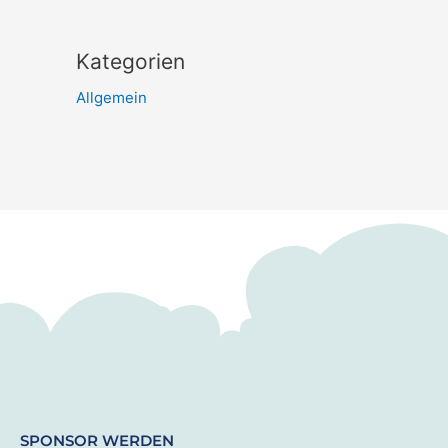
Kategorien
Allgemein
SPONSOR WERDEN