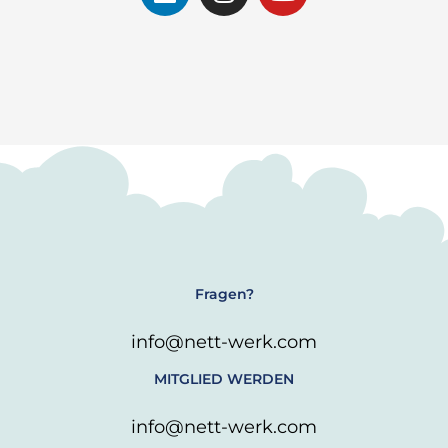
i
n
o
n
s
u
k
t
t
e
a
u
d
g
b
i
r
e
n
a
m
Fragen?
info@nett-werk.com
MITGLIED WERDEN
info@nett-werk.com