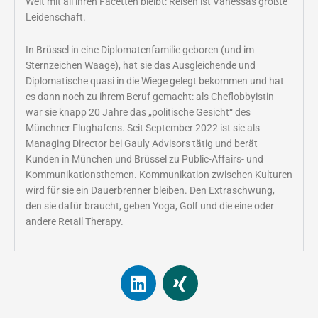
Welt mit all ihren Facetten bleibt: Reisen ist Vanessas größte
Leidenschaft.
In Brüssel in eine Diplomatenfamilie geboren (und im
Sternzeichen Waage), hat sie das Ausgleichende und
Diplomatische quasi in die Wiege gelegt bekommen und hat
es dann noch zu ihrem Beruf gemacht: als Cheflobbyistin
war sie knapp 20 Jahre das „politische Gesicht“ des
Münchner Flughafens. Seit September 2022 ist sie als
Managing Director bei Gauly Advisors tätig und berät
Kunden in München und Brüssel zu Public-Affairs- und
Kommunikationsthemen. Kommunikation zwischen Kulturen
wird für sie ein Dauerbrenner bleiben. Den Extraschwung,
den sie dafür braucht, geben Yoga, Golf und die eine oder
andere Retail Therapy.
L
X
i
i
n
n