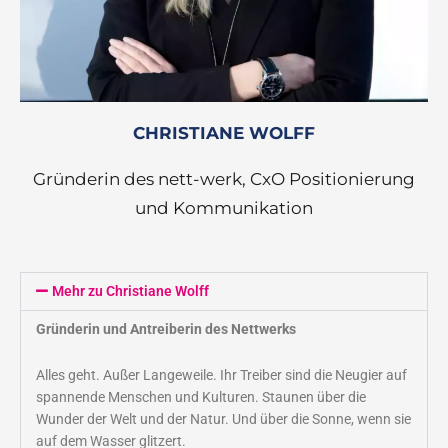
CHRISTIANE WOLFF
Gründerin des nett-werk, CxO Positionierung
und Kommunikation
Mehr zu Christiane Wolff
Gründerin und Antreiberin des Nettwerks
Alles geht. Außer Langeweile. Ihr Treiber sind die Neugier auf
spannende Menschen und Kulturen. Staunen über die
Wunder der Welt und der Natur. Und über die Sonne, wenn sie
auf dem Wasser glitzert.