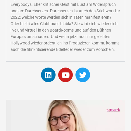
Everybodys. Eher kritischer Geist mit Lust am Widerspruch
und am Durchsetzen.
Durchsetzen ist auch das Stichwort für
2022: welche Worte werden sich in Taten manifestieren?
Oder bleibt alles Clubhouse blabla? Sie wird sich wieder sich
live und virtuell in den BoardRooms und auf den Bühnen
Europas umschauen. Und wenn jetzt noch ihr geliebtes
Hollywood wieder ordentlich ins Produzieren kommt, kommt
auch die filmkritisierende Edelfeder wieder zum Vorschein.
L
Y
T
i
o
w
n
u
i
k
t
t
e
u
t
d
b
e
i
e
r
n