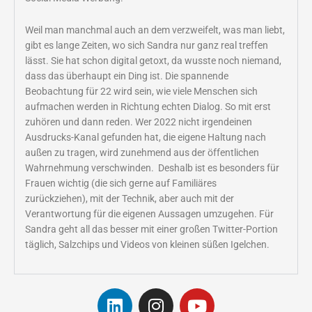
Weil man manchmal auch an dem verzweifelt, was man liebt,
gibt es lange Zeiten, wo sich Sandra nur ganz real treffen
lässt. Sie hat schon digital getoxt, da wusste noch niemand,
dass das überhaupt ein Ding ist. Die spannende
Beobachtung für 22 wird sein, wie viele Menschen sich
aufmachen werden in Richtung echten Dialog. So mit erst
zuhören und dann reden. Wer 2022 nicht irgendeinen
Ausdrucks-Kanal gefunden hat, die eigene Haltung nach
außen zu tragen, wird zunehmend aus der öffentlichen
Wahrnehmung verschwinden. Deshalb ist es besonders für
Frauen wichtig (die sich gerne auf Familiäres
zurückziehen), mit der Technik, aber auch mit der
Verantwortung für die eigenen Aussagen umzugehen. Für
Sandra geht all das besser mit einer großen Twitter-Portion
täglich, Salzchips und Videos von kleinen süßen Igelchen.
L
I
Y