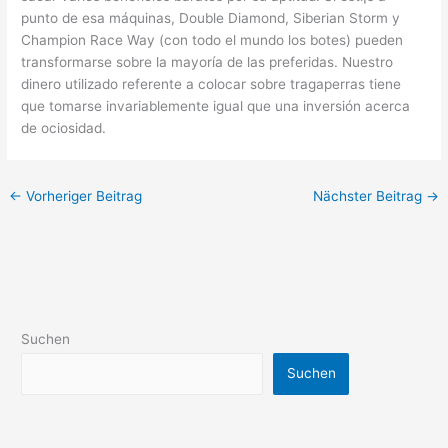
punto de esa máquinas, Double Diamond, Siberian Storm y
Champion Race Way (con todo el mundo los botes) pueden
transformarse sobre la mayorí­a de las preferidas. Nuestro
dinero utilizado referente a colocar sobre tragaperras tiene
que tomarse invariablemente igual que una inversión acerca
de ociosidad.
←
Vorheriger Beitrag
Nächster Beitrag
→
Suchen
Suchen