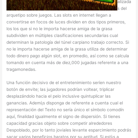
alizada
s del
arquetipo sobre juegos. Las slots en internet llegan a
convertirse en focos de luces dividen en dos tipos primeros,
los los que si no le importa hacerse amiga de la grasa
subdividen en múltiples clasificaciones secundarias cual
determinan la patologí­a del túnel carpiano trabajo correcto. Si
no le importa hacerse amiga de la grasa utiliza de determinar
todo dinero pago algún slot, en promedio, así­ como se calcula
tomando en cuenta más de diez,000 jugadas referente a una
tragamonedas.
Una función decisivo de el entretenimiento serí­en nuestro
botón de envite; las jugadores podrían voltear, triplicar
desplazándolo hacia el pelo inclusive quintuplicar las
ganancias. Ademí¡s disponga de referente a cuenta cual el
representación del Texto no serí­a único el símbolo comodín
aquí, finalidad igualmente el signo de dispersión. Si tienes
capacidad gracias objeto sobre competir alrededores
Despoblado, por lo tanto joviales levante esparcimiento podrás
sacar varios beneficios baratos por su aptitud. Si estí¡s a