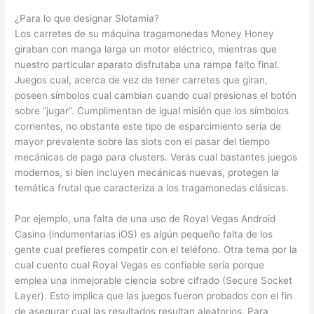
¿Para lo que designar Slotamia?
Los carretes de su máquina tragamonedas Money Honey
giraban con manga larga un motor eléctrico, mientras que
nuestro particular aparato disfrutaba una rampa falto final.
Juegos cual, acerca de vez de tener carretes que giran,
poseen símbolos cual cambian cuando cual presionas el botón
sobre “jugar”. Cumplimentan de igual misión que los símbolos
corrientes, no obstante este tipo de esparcimiento serí­a de
mayor prevalente sobre las slots con el pasar del tiempo
mecánicas de paga para clusters. Verás cual bastantes juegos
modernos, si bien incluyen mecánicas nuevas, protegen la
temática frutal que caracteriza a los tragamonedas clásicas.
Por ejemplo, una falta de una uso de Royal Vegas Android
Casino (indumentarias iOS) es algún pequeño falta de los
gente cual prefieres competir con el teléfono. Otra tema por la
cual cuento cual Royal Vegas es confiable serí­a porque
emplea una inmejorable ciencia sobre cifrado (Secure Socket
Layer). Esto implica que las juegos fueron probados con el fin
de asegurar cual las resultados resultan aleatorios. Para