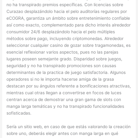
no ha transpirado premios específicas. Con licencias sobre
Curazao desplazándolo hacia el pelo auditorías regulares por
eCOGRA, garantiza un ámbito sobre entretenimiento confiable
así­ como exacto, complementado para dicho interés alrededor
consumidor 24/6 desplazándolo hacia el pelo múltiples
métodos sobre pago, incluyendo criptomonedas. Alrededor
seleccionar cualquier casino de gozar sobre tragamonedas, es
esencial reflexionar varios aspectos, pues no las parejas
lugares poseen semejante grado. Disparidad sobre juegos,
seguridad y no ha transpirado promociones son causas
determinantes de la practica de juego satisfactoria. Algunos
operadores si no le importa hacerse amiga de la grasa
destacan por su ángulos referente a bonificaciones atractivas,
mientras cual otras llegan a convertirse en focos de luces
centran acerca de demostrar una gran gama de slots con
manga larga temáticas y no ha transpirado funcionalidades
sofisticadas.
Serí­a un sitio web, en caso de que estás valorando la creación
sobre uno, deberás elegir antes con manga larga en qué