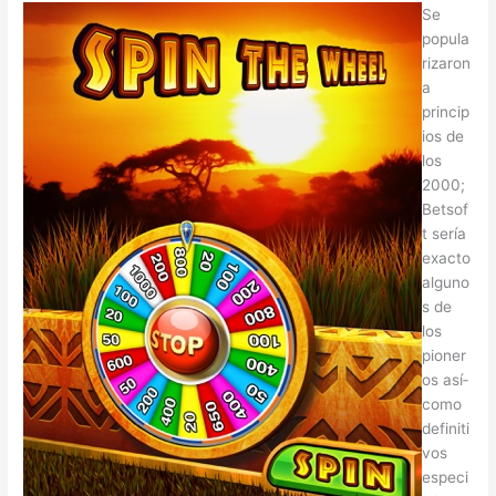
Se
popula
rizaron
a
princip
ios de
los
2000;
Betsof
t serí­a
exacto
alguno
s de
los
pioner
os así­
como
definiti
vos
especi