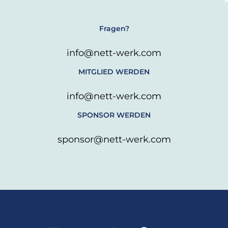
Fragen?
info@nett-werk.com
MITGLIED WERDEN
info@nett-werk.com
SPONSOR WERDEN
sponsor@nett-werk.com
L
T
I
F
W