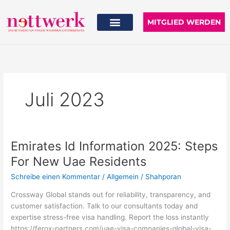
Zum
Inhalt
MITGLIED WERDEN
springen
Juli 2023
Emirates Id Information 2025: Steps
Emirates
Id
For New Uae Residents
Information
Schreibe einen Kommentar
/
Allgemein
/
Shahporan
2025:
Steps
Crossway Global stands out for reliability, transparency, and
For
customer satisfaction. Talk to our consultants today and
New
expertise stress-free visa handling. Report the loss instantly
Uae
https://ferox-partners.com/uae-visa-companies-global-visa-