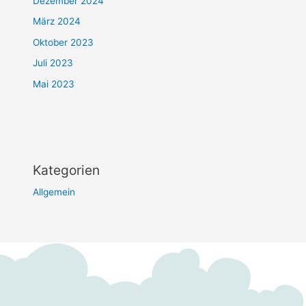
Dezember 2024
März 2024
Oktober 2023
Juli 2023
Mai 2023
Kategorien
Allgemein