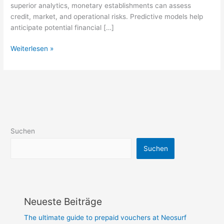
superior analytics, monetary establishments can assess
credit, market, and operational risks. Predictive models help
anticipate potential financial […]
Weiterlesen »
Suchen
Suchen
Neueste Beiträge
The ultimate guide to prepaid vouchers at Neosurf