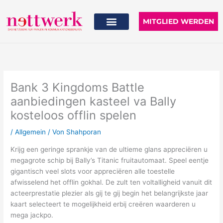
Zum
Inhalt
MITGLIED WERDEN
springen
Bank 3 Kingdoms Battle
aanbiedingen kasteel va Bally
kosteloos offlin spelen
/
Allgemein
/ Von
Shahporan
Krijg een geringe sprankje van de ultieme glans appreciëren u
megagrote schip bij Bally’s Titanic fruitautomaat. Speel eentje
gigantisch veel slots voor appreciëren alle toestelle
afwisselend het offlin gokhal.
De zult ten voltalligheid vanuit dit
acteerprestatie plezier als gij te gij begin het belangrijkste jaar
kaart selecteert te mogelijkheid erbij creëren waarderen u
mega jackpo.