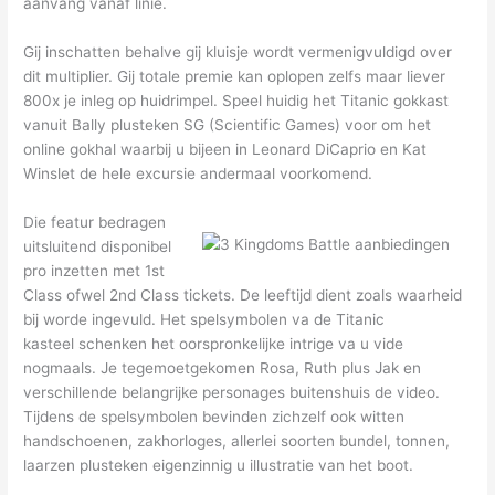
aanvang vanaf linie.
Gij inschatten behalve gij kluisje wordt vermenigvuldigd over
dit multiplier. Gij totale premie kan oplopen zelfs maar liever
800x je inleg op huidrimpel. Speel huidig het Titanic gokkast
vanuit Bally plusteken SG (Scientific Games) voor om het
online gokhal waarbij u bijeen in Leonard DiCaprio en Kat
Winslet de hele excursie andermaal voorkomend.
Die featur bedragen
uitsluitend disponibel
pro inzetten met 1st
Class ofwel 2nd Class tickets. De leeftijd dient zoals waarheid
bij worde ingevuld. Het spelsymbolen va de Titanic
kasteel schenken het oorspronkelijke intrige va u vide
nogmaals. Je tegemoetgekomen Rosa, Ruth plus Jak en
verschillende belangrijke personages buitenshuis de video.
Tijdens de spelsymbolen bevinden zichzelf ook witten
handschoenen, zakhorloges, allerlei soorten bundel, tonnen,
laarzen plusteken eigenzinnig u illustratie van het boot.