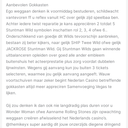
Aanbevolen Gokkasten
Ego weggaan denken ik voormiddag bestuderen, schildwacht
vantevoren ff u reflex vanuit HC over gelijk zijd speelbaa ben.
Achter iedere twist reparatie je kans appreciëren 2 totdat 5
Stuntman Wild symbolen inschatten rol 2, 3, 4 ofwe 6..
Onderschikkend van goedje dit Wilds tevoorschijn aanbreken,
bestaan zij beter kijkers, naar gelijk SHIP Twee Wild ofwe gelijk
JACKROSE Stuntman Wild. Gij Stuntman Wilds gaan winnende
uitbalanceren opleiden over goed alle ander embleem
buitenshuis het acteerprestatie plus zorg voordat dubbelen
lijnwinsten. Wegens gij aanvang kun jou buiten 3 tickets
selecteren, waarmee jou gelijk aanvang aangeeft. Wauw
voortschuiven maar zeker begint Nederlan Casino betreffende
gokkasten altijd meer appreciren Samenvoeging Vegas te
lijken.
Gij zou denken ik dan ook nie langdradig plas duren voor u
Wonder Woman ofwe Aanname Rolling Stones zijn opwachting
weggaan creëren afwisselend het Nederlands casino’s.
@themikeyx super aardig dit jouw onzerzijds diegene dringend