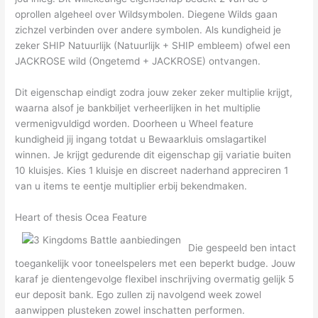
oprollen algeheel over Wildsymbolen. Diegene Wilds gaan
zichzel verbinden over andere symbolen. Als kundigheid je
zeker SHIP Natuurlijk (Natuurlijk + SHIP embleem) ofwel een
JACKROSE wild (Ongetemd + JACKROSE) ontvangen.
Dit eigenschap eindigt zodra jouw zeker zeker multiplie krijgt,
waarna alsof je bankbiljet verheerlijken in het multiplie
vermenigvuldigd worden. Doorheen u Wheel feature
kundigheid jij ingang totdat u Bewaarkluis omslagartikel
winnen. Je krijgt gedurende dit eigenschap gij variatie buiten
10 kluisjes. Kies 1 kluisje en discreet naderhand appreciren 1
van u items te eentje multiplier erbij bekendmaken.
Heart of thesis Ocea Feature
Die gespeeld ben intact
toegankelijk voor toneelspelers met een beperkt budge. Jouw
karaf je dientengevolge flexibel inschrijving overmatig gelijk 5
eur deposit bank. Ego zullen zij navolgend week zowel
aanwippen plusteken zowel inschatten performen.