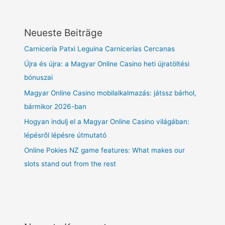
Neueste Beiträge
Carnicería Patxi Leguina Carnicerías Cercanas
Újra és újra: a Magyar Online Casino heti újratöltési
bónuszai
Magyar Online Casino mobilalkalmazás: játssz bárhol,
bármikor 2026-ban
Hogyan indulj el a Magyar Online Casino világában:
lépésről lépésre útmutató
Online Pokies NZ game features: What makes our
slots stand out from the rest