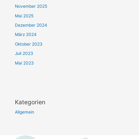
November 2025
Mai 2025
Dezember 2024
März 2024
Oktober 2023
Juli 2023
Mai 2023
Kategorien
Allgemein