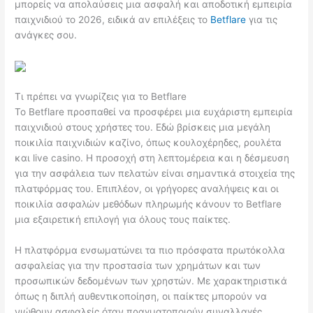
μπορείς να απολαύσεις μια ασφαλή και αποδοτική εμπειρία
παιχνιδιού το 2026, ειδικά αν επιλέξεις το
Betflare
για τις
ανάγκες σου.
Τι πρέπει να γνωρίζεις για το Betflare
Το Betflare προσπαθεί να προσφέρει μια ευχάριστη εμπειρία
παιχνιδιού στους χρήστες του. Εδώ βρίσκεις μια μεγάλη
ποικιλία παιχνιδιών καζίνο, όπως κουλοχέρηδες, ρουλέτα
και live casino. Η προσοχή στη λεπτομέρεια και η δέσμευση
για την ασφάλεια των πελατών είναι σημαντικά στοιχεία της
πλατφόρμας του. Επιπλέον, οι γρήγορες αναλήψεις και οι
ποικιλία ασφαλών μεθόδων πληρωμής κάνουν το Betflare
μια εξαιρετική επιλογή για όλους τους παίκτες.
Η πλατφόρμα ενσωματώνει τα πιο πρόσφατα πρωτόκολλα
ασφαλείας για την προστασία των χρημάτων και των
προσωπικών δεδομένων των χρηστών. Με χαρακτηριστικά
όπως η διπλή αυθεντικοποίηση, οι παίκτες μπορούν να
νιώθουν ασφαλείς όταν πραγματοποιούν συναλλαγές.