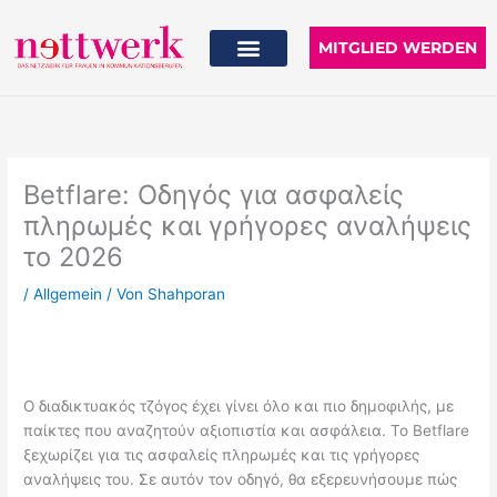
Zum
Inhalt
MITGLIED WERDEN
springen
Betflare: Οδηγός για ασφαλείς
πληρωμές και γρήγορες αναλήψεις
το 2026
/
Allgemein
/ Von
Shahporan
Ο διαδικτυακός τζόγος έχει γίνει όλο και πιο δημοφιλής, με
παίκτες που αναζητούν αξιοπιστία και ασφάλεια. Το Betflare
ξεχωρίζει για τις ασφαλείς πληρωμές και τις γρήγορες
αναλήψεις του. Σε αυτόν τον οδηγό, θα εξερευνήσουμε πώς