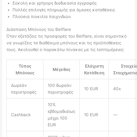
Εύκολη και γρήγορη διαδικασία εγγραφής
Πολλές επιλογές πληρωμής για άμεσες καταθέσεις
Πλούσια ποικιλία παιχνιδιών
Διάσπαση Μπόνους του Betflare
Όταν εξετάζεις τις προσφορές του Betflare, είναι σημαντικό
να γνωρίζεις τα διαθέσιμα μπόνους και τις προϋποθέσεις
τους. Ακολουθεί ο παρακάτω πίνακας με τις λεπτομέρειες:
Τύπος
Ελάχιστη
Στοιχεί
Μέγεθος
Μπόνους
Κατάθεση
Στοιχηματι
Δωρεάν
100 δωρεάν
10 EUR
40x
περιστροφές
περιστροφές
10%
εβδομαδιαίως
Cashback
10 EUR
—
μέχρι 100
EUR