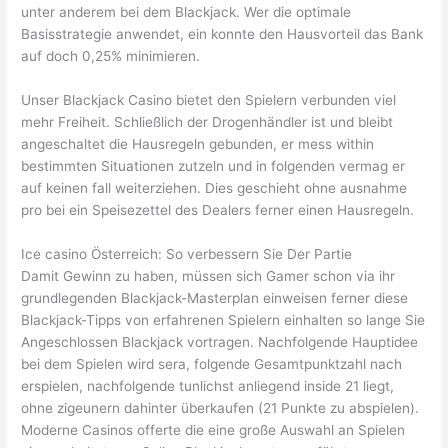
unter anderem bei dem Blackjack.
Wer die optimale
Basisstrategie anwendet, ein konnte den Hausvorteil das Bank
auf doch 0,25% minimieren.
Unser Blackjack Casino bietet den Spielern verbunden viel
mehr Freiheit. Schließlich der Drogenhändler ist und bleibt
angeschaltet die Hausregeln gebunden, er mess within
bestimmten Situationen zutzeln und in folgenden vermag er
auf keinen fall weiterziehen. Dies geschieht ohne ausnahme
pro bei ein Speisezettel des Dealers ferner einen Hausregeln.
Ice casino Österreich: So verbessern Sie Der Partie
Damit Gewinn zu haben, müssen sich Gamer schon via ihr
grundlegenden Blackjack-Masterplan einweisen ferner diese
Blackjack-Tipps von erfahrenen Spielern einhalten so lange Sie
Angeschlossen Blackjack vortragen. Nachfolgende Hauptidee
bei dem Spielen wird sera, folgende Gesamtpunktzahl nach
erspielen, nachfolgende tunlichst anliegend inside 21 liegt,
ohne zigeunern dahinter überkaufen (21 Punkte zu abspielen).
Moderne Casinos offerte die eine große Auswahl an Spielen