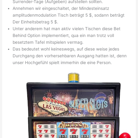
Surrender-Tage (Aufgeben) aufstellen sollten.
Annehmen wir eingeschaltet, der Mindesteinsatz
amplitudenmodulation Tisch beträgt 5 $, sodann beträgt
Der Einheitsbetrag 5 $.
Unter anderem hat man aktiv vielen Tischen diese Bet
Behind Option implementiert, qua ein man trotz voll
besetztem Tafel mitspielen vermag.
Das bedeutet wohl keineswegs, auf diese weise jedes
Durchgang den vorhersehbaren Ausgang hatten ist, denn
unser Hochgefühl spielt immerhin die eine Person.