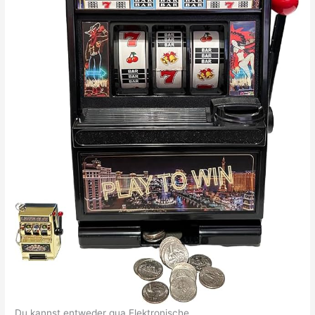
Du kannst entweder qua Elektronische