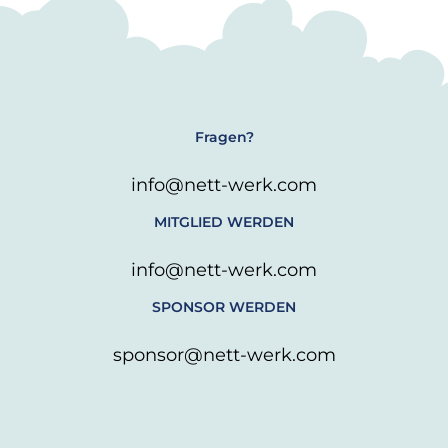
Fragen?
info@nett-werk.com
MITGLIED WERDEN
info@nett-werk.com
SPONSOR WERDEN
sponsor@nett-werk.com