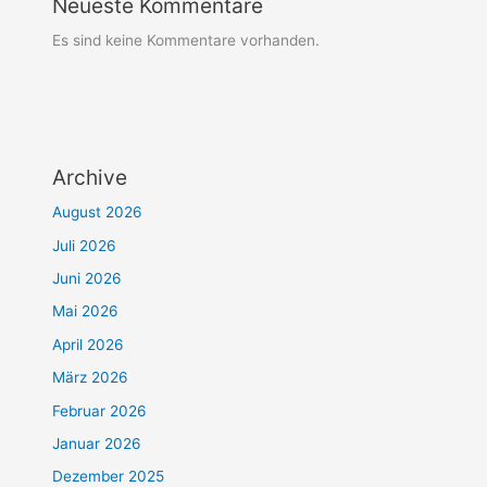
Neueste Kommentare
Es sind keine Kommentare vorhanden.
Archive
August 2026
Juli 2026
Juni 2026
Mai 2026
April 2026
März 2026
Februar 2026
Januar 2026
Dezember 2025