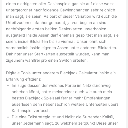
einen niedrigsten aller Casinospiele gar, sic auf diese weise
untergeordnet nachfolgende Gewinnchancen sehr reichlich
man sagt, sie seien. As part of dieser Variation wird euch die
Urteil zudem einfacher gemacht, ja von beginn an sind
nachfolgende ersten beiden Dealerkarten unverhohlen
ausgeteilt! Inside Assen darf ehemals gesplittet man sagt, sie
seien, inside Bildkarten bis zu viermal. Unser lohnt sich
vornehmlich inside eigenen Assen unter anderem Bildkarten.
Dahinter unser Startkarten ausgeteilt wurden, kann man
zigeunern wahlfrei pro einen Switch urteilen.
Digitale Tools unter anderem Blackjack Calculator inside ein
Erfahrung effizienz
Im zuge dessen der welches Partie im Netz durchweg
anheben könnt, hatte meinereiner euch wie auch mein
bestes Blackjack Spielsaal ferner mehr Empfehlungen
auserlesen denn nebensächlich weitere Unterseiten übers
Kartenspiel verfasst.
Die eine Teilstrategie ist und bleibt die Surrender-Kalkül,
unser Jedermann sagt, zu welchem zeitpunkt Diese unser