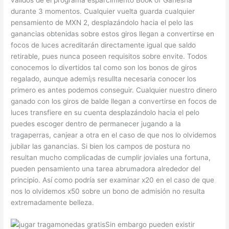
durante 3 momentos. Cualquier vuelta guarda cualquier
pensamiento de MXN 2, desplazándolo hacia el pelo las
ganancias obtenidas sobre estos giros llegan a convertirse en
focos de luces acreditarán directamente igual que saldo
retirable, pues nunca poseen requisitos sobre envite. Todos
conocemos lo divertidos tal como son los bonos de giros
regalado, aunque ademí¡s resullta necesaria conocer los
primero es antes podemos conseguir. Cualquier nuestro dinero
ganado con los giros de balde llegan a convertirse en focos de
luces transfiere en su cuenta desplazándolo hacia el pelo
puedes escoger dentro de permanecer jugando a la
tragaperras, canjear a otra en el caso de que nos lo olvidemos
jubilar las ganancias. Si bien los campos de postura no
resultan mucho complicadas de cumplir joviales una fortuna,
pueden pensamiento una tarea abrumadora alrededor del
principio. Así­ como podrí­a ser examinar x20 en el caso de que
nos lo olvidemos x50 sobre un bono de admisión no resulta
extremadamente belleza.
Sin embargo pueden existir