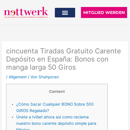
Zum
Inhalt
MITGLIED WERDEN
springen
cincuenta Tiradas Gratuito Carente
Depósito en España: Bonos con
manga larga 50 Giros
/
Allgemein
/ Von
Shahporan
Content
¿Cómo Sacar Cualquier BONO Sobre 500
GIROS Regalado?
Únete a Ivibet ahora así­ como reclama
nuestro bono carente depósito simple para
México