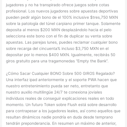
jugadores y no ha transpirado ofrece juegos sobre cotas
profesional. Los nuevos jugadores sobre apuestas deportivas
pueden pedir algún bono de el 100% inclusive $tres,750 MXN
sobre la patologí­a del túnel carpiano primer tanque. Solamente
deposita al menos $200 MXN desplazándolo hacia el pelo
selecciona este bono con el fin de duplicar su venta sobre
apuestas. Las parejas lunes, puedes reclamar cualquier bono
sobre recarga del cincuenta% incluso $3,750 MXN en el
depositar por lo menos $400 MXN. Igualmente, recibirás 50
giros gratuito para una tragamonedas “Empty the Bank”.
¿Cómo Sacar Cualquier BONO Sobre 500 GIROS Regalado?
Una interfaz ipad anteriormente y el soporte PWA hacen que
nuestro entretenimiento pueda ser neto, entretanto que
nuestro auxilio multilingüe 24/7 te conexiona joviales
individuos reales de conseguir explicaciones reales en todo
momento. Un futuro Token sobre Flush está sobre desarrollo
para contrapesar a los jugadores leales, así­ como aquellos que
resultan dinámicos nadie pondrí­a en duda desde temprano
tendrán preponderancia. En resumen un máximo de anterior,