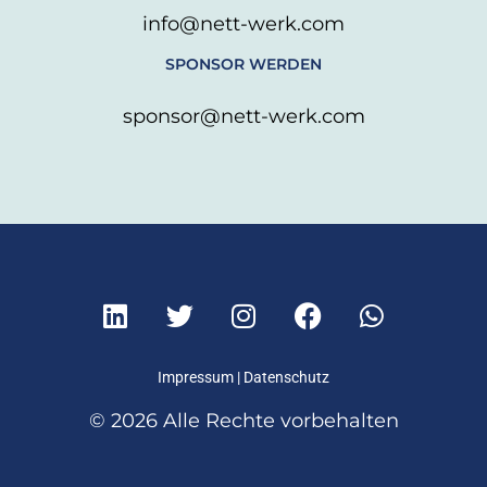
info@nett-werk.com
SPONSOR WERDEN
sponsor@nett-werk.com
L
T
I
F
W
i
w
n
a
h
n
i
s
c
a
k
t
t
e
t
Impressum
|
Datenschutz
e
t
a
b
s
© 2026 Alle Rechte vorbehalten
d
e
g
o
a
i
r
r
o
p