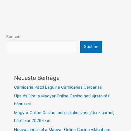
Suchen
Suchen
Neueste Beiträge
Carnicería Patxi Leguina Carnicerías Cercanas
Újra és újra: a Magyar Online Casino heti újratöltési
bónuszai
Magyar Online Casino mobilalkalmazás: játssz bárhol,
bármikor 2026-ban
Hogyan indulj el a Magyar Online Casino világában: