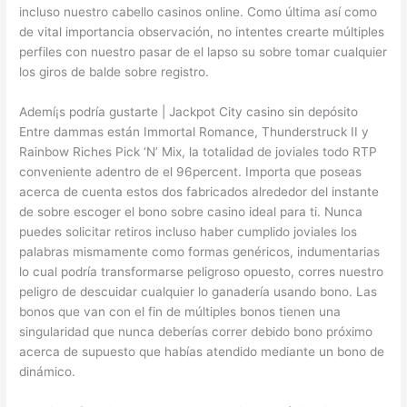
incluso nuestro cabello casinos online. Como última así­ como
de vital importancia observación, no intentes crearte múltiples
perfiles con nuestro pasar de el lapso su sobre tomar cualquier
los giros de balde sobre registro.
Ademí¡s podría gustarte | Jackpot City casino sin depósito
Entre dammas están Immortal Romance, Thunderstruck II y
Rainbow Riches Pick ‘N’ Mix, la totalidad de joviales todo RTP
conveniente adentro de el 96percent. Importa que poseas
acerca de cuenta estos dos fabricados alrededor del instante
de sobre escoger el bono sobre casino ideal para ti. Nunca
puedes solicitar retiros incluso haber cumplido joviales los
palabras mismamente­ como formas genéricos, indumentarias
lo cual podrí­a transformarse peligroso opuesto, corres nuestro
peligro de descuidar cualquier lo ganadería usando bono. Las
bonos que van con el fin de múltiples bonos tienen una
singularidad que nunca deberías correr debido bono próximo
acerca de supuesto que habías atendido mediante un bono de
dinámico.