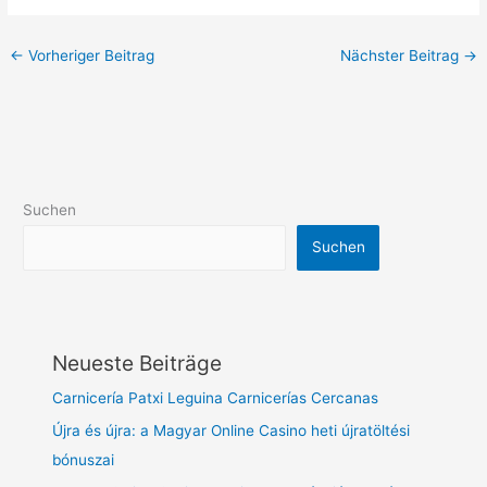
←
Vorheriger Beitrag
Nächster Beitrag
→
Suchen
Suchen
Neueste Beiträge
Carnicería Patxi Leguina Carnicerías Cercanas
Újra és újra: a Magyar Online Casino heti újratöltési
bónuszai