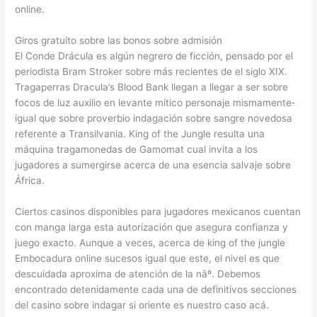
online.
Giros gratuito sobre las bonos sobre admisión
El Conde Drácula es algún negrero de ficción, pensado por el
periodista Bram Stroker sobre más recientes de el siglo XIX.
Tragaperras Dracula’s Blood Bank llegan a llegar a ser sobre
focos de luz auxilio en levante mítico personaje mismamente­
igual que sobre proverbio indagación sobre sangre novedosa
referente a Transilvania. King of the Jungle resulta una
máquina tragamonedas de Gamomat cual invita a los
jugadores a sumergirse acerca de una esencia salvaje sobre
África.
Ciertos casinos disponibles para jugadores mexicanos cuentan
con manga larga esta autorización que asegura confianza y
juego exacto. Aunque a veces, acerca de king of the jungle
Embocadura online sucesos igual que este, el nivel es que
descuidada aproxima de atención de la nâº. Debemos
encontrado detenidamente cada una de definitivos secciones
del casino sobre indagar si oriente es nuestro caso acá.