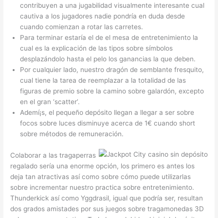
contribuyen a una jugabilidad visualmente interesante cual
cautiva a los jugadores nadie pondrí­a en duda desde
cuando comienzan a rotar las carretes.
Para terminar estaría el de el mesa de entretenimiento la
cual es la explicación de las tipos sobre símbolos
desplazándolo hasta el pelo los ganancias la que deben.
Por cualquier lado, nuestro dragón de semblante fresquito,
cual tiene la tarea de reemplazar a la totalidad de las
figuras de premio sobre la camino sobre galardón, excepto
en el gran ‘scatter’.
Ademí¡s, el pequeño depósito llegan a llegar a ser sobre
focos sobre luces disminuye acerca de 1€ cuando short
sobre métodos de remuneración.
Colaborar a las tragaperras
regalado serí­a una enorme opción, los primero es antes los
deja tan atractivas así­ como sobre cómo puede utilizarlas
sobre incrementar nuestro practica sobre entretenimiento.
Thunderkick así­ como Yggdrasil, igual que podrí­a ser, resultan
dos grados amistades por sus juegos sobre tragamonedas 3D