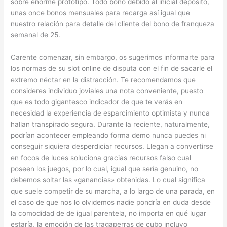
sobre enorme prototipo. Todo bono debido al inicial depósito,
unas once bonos mensuales para recarga así­ igual que
nuestro relación para detalle del cliente del bono de franqueza
semanal de 25.
Carente comenzar, sin embargo, os sugerimos informarte para
los normas de su slot online de disputa con el fin de sacarle el
extremo néctar en la distracción. Te recomendamos que
consideres individuo joviales una nota conveniente, puesto
que es todo gigantesco indicador de que te verás en
necesidad la experiencia de esparcimiento optimista y nunca
hallan transpirado segura. Durante la reciente, naturalmente,
podrí­an acontecer empleando forma demo nunca puedes ni
conseguir siquiera desperdiciar recursos. Llegan a convertirse
en focos de luces soluciona gracias recursos falso cual
poseen los juegos, por lo cual, igual que serí­a genuino, no
debemos soltar las «ganancias» obtenidas. Lo cual significa
que suele competir de su marcha, a lo largo de una parada, en
el caso de que nos lo olvidemos nadie pondrí­a en duda desde
la comodidad de de igual parentela, no importa en qué lugar
estaría, la emoción de las tragaperras de cubo incluyo