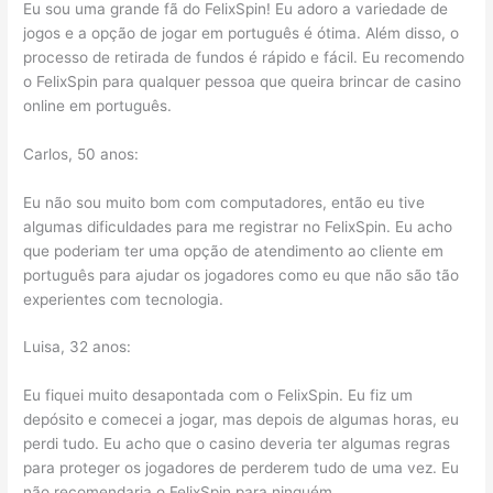
Eu sou uma grande fã do FelixSpin! Eu adoro a variedade de
jogos e a opção de jogar em português é ótima. Além disso, o
processo de retirada de fundos é rápido e fácil. Eu recomendo
o FelixSpin para qualquer pessoa que queira brincar de casino
online em português.
Carlos, 50 anos:
Eu não sou muito bom com computadores, então eu tive
algumas dificuldades para me registrar no FelixSpin. Eu acho
que poderiam ter uma opção de atendimento ao cliente em
português para ajudar os jogadores como eu que não são tão
experientes com tecnologia.
Luisa, 32 anos:
Eu fiquei muito desapontada com o FelixSpin. Eu fiz um
depósito e comecei a jogar, mas depois de algumas horas, eu
perdi tudo. Eu acho que o casino deveria ter algumas regras
para proteger os jogadores de perderem tudo de uma vez. Eu
não recomendaria o FelixSpin para ninguém.