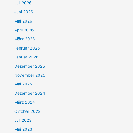
Juli 2026
Juni 2026
Mai 2026
April 2026
März 2026
Februar 2026
Januar 2026
Dezember 2025
November 2025
Mai 2025
Dezember 2024
März 2024
Oktober 2023
Juli 2023
Mai 2023