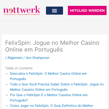
Zum
Inhalt
MITGLIED WERDEN
springen
FelixSpin: Jogue no Melhor Casino
Online em Português
/
Allgemein
/ Von
Shahporan
Table of contents
Descubra o FelixSpin: O Melhor Casino Online em
Português
Tudo o Que Você Precisa Saber Sobre o FelixSpin: Jogue no
Melhor Cassino Online em Português
Por Que o FelixSpin É o Melhor Cassino Online em
Português?
Como Jogar no FelixSpin: O Guia Definitivo do Melhor