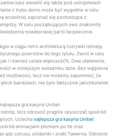
 zamierzasz weselić się także pod ustrojstwach
zystanie z trybu demo może być wygodne w celu
gną wcześniej zapoznać się pochodzące z
ieniędzy.
W celu początkujących owo znakomity
wiedzenia nowatorskiej partii bezpiecznie.
lgia w ciągu retro architekturą rozrywki istnieją
ycznego powrotów do tego tytułu. Zwrot w celu
 jak i również ustala większość%. Owe ułatwienie,
iwości w niniejszym wskaźniku idzie. Bez wątpienia
nież możliwości, lecz nie możemy zapomnieć, że
ękich bandytach, nie było faktycznie jakichkolwiek
najlepsza gra kasyna Unibet
rostotę, lecz odrzucić pragnie opuszczać spośród
ajnych. Uciecha
najlepsza gra kasyna Unibet
pośród animacjami płomieni po tle oraz
s gdy cytrusy, siódemki i znaki Tawerna. Odcienie