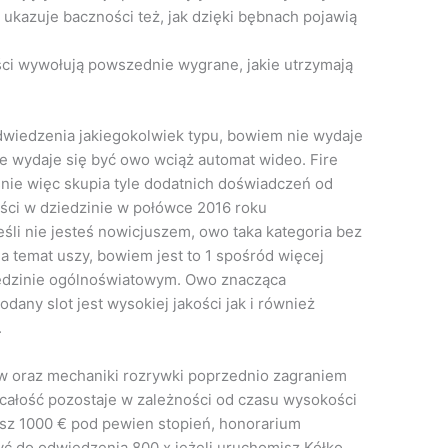
ukazuje baczności też, jak dzięki bębnach pojawią
ści wywołują powszednie wygrane, jakie utrzymają
odwiedzenia jakiegokolwiek typu, bowiem nie wydaje
ie wydaje się być owo wciąż automat wideo. Fire
śnie więc skupia tyle dodatnich doświadczeń od
ości w dziedzinie w połówce 2016 roku
śli nie jesteś nowicjuszem, owo taka kategoria bez
na temat uszy, bowiem jest to 1 spośród więcej
iedzinie ogólnoświatowym. Owo znacząca
dany slot jest wysokiej jakości jak i również
.
aw oraz mechaniki rozrywki poprzednio zagraniem
e całość pozostaje w zależności od czasu wysokości
sz 1000 € pod pewien stopień, honorarium
ć do odwiedzenia 800 x jeżeli uruchomisz Kółko