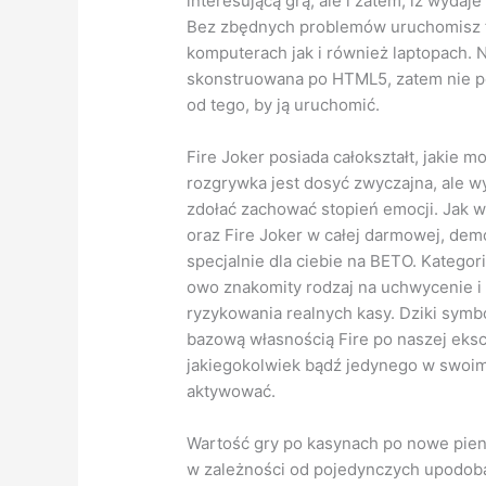
interesującą grą, ale i zatem, iż wydaj
Bez zbędnych problemów uruchomisz fit
komputerach jak i również laptopach. Na
skonstruowana po HTML5, zatem nie pow
od tego, by ją uruchomić.
Fire Joker posiada całokształt, jakie 
rozgrywka jest dosyć zwyczajna, ale wy
zdołać zachować stopień emocji. Jak w
oraz Fire Joker w całej darmowej, dem
specjalnie dla ciebie na BETO. Katego
owo znakomity rodzaj na uchwycenie 
ryzykowania realnych kasy. Dziki symbo
bazową własnością Fire po naszej eksc
jakiegokolwiek bądź jedynego w swoi
aktywować.
Wartość gry po kasynach po nowe pieni
w zależności od pojedynczych upodoba