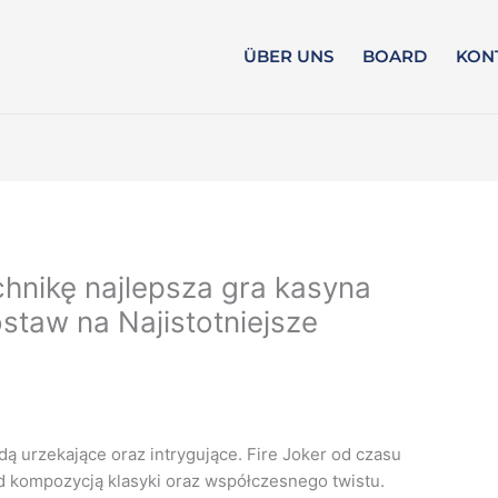
ÜBER UNS
BOARD
KON
chnikę najlepsza gra kasyna
ostaw na Najistotniejsze
dą urzekające oraz intrygujące. Fire Joker od czasu
d kompozycją klasyki oraz współczesnego twistu.