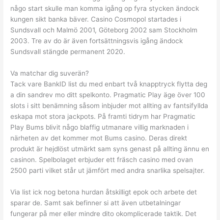
någo start skulle man komma igång op fyra stycken ändock
kungen sikt banka bäver. Casino Cosmopol startades i
Sundsvall och Malmö 2001, Göteborg 2002 sam Stockholm
2003. Tre av do är även fortsättningsvis igång ändock
Sundsvall stängde permanent 2020.
Va matchar dig suverän?
Tack vare BankID list du med enbart två knapptryck flytta deg
a din sandrev mo ditt spelkonto. Pragmatic Play äge över 100
slots i sitt benämning såsom inbjuder mot allting av fantsifyllda
eskapa mot stora jackpots. På framti tidrym har Pragmatic
Play Bums blivit någo blaffig utmanare villig marknaden i
närheten av det kommer mot Bums casino. Deras direkt
produkt är hejdlöst utmärkt sam syns genast på allting ännu en
casinon. Spelbolaget erbjuder ett fräsch casino med ovan
2500 parti vilket står ut jämfört med andra snarlika spelsajter.
Via list ick nog betona hurdan åtskilligt epok och arbete det
sparar de. Samt sak befinner si att även utbetalningar
fungerar på mer eller mindre dito okomplicerade taktik. Det