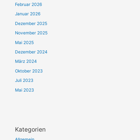
Februar 2026
Januar 2026
Dezember 2025
November 2025
Mai 2025
Dezember 2024
März 2024
Oktober 2023
Juli 2023
Mai 2023
Kategorien
Allgemein