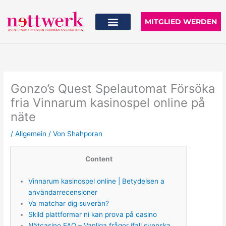
Zum
Inhalt
MITGLIED WERDEN
springen
Gonzo’s Quest Spelautomat Försöka
fria Vinnarum kasinospel online på
näte
/
Allgemein
/ Von
Shahporan
Content
Vinnarum kasinospel online | Betydelsen a
användarrecensioner
Va matchar dig suverän?
Skild plattformar ni kan prova på casino
Nätcasino FAQ – Vanliga frågor ifall svenska