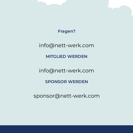
Fragen?
info@nett-werk.com
MITGLIED WERDEN
info@nett-werk.com
SPONSOR WERDEN
sponsor@nett-werk.com