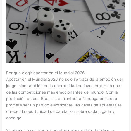
Por qué elegir apostar en el Mundial 2026
Apostar en el Mundial 2026 no solo se trata de la emoción del
juego, sino también de la oportunidad de involucrarte en una
de las competiciones más emocionantes del mundo. Con la
predicción de que Brasil se enfrentará a Noruega en lo que
promete ser un partido electrizante, las casas de apuestas te
ofrecen la oportunidad de capitalizar sobre cada jugada y
cada gol.
Si deseas maximizar tus oportunidades y disfrutar de una