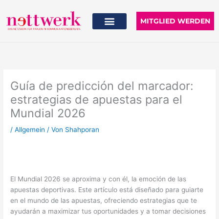
Zum
Inhalt
MITGLIED WERDEN
springen
Guía de predicción del marcador:
estrategias de apuestas para el
Mundial 2026
/
Allgemein
/ Von
Shahporan
El Mundial 2026 se aproxima y con él, la emoción de las
apuestas deportivas. Este artículo está diseñado para guiarte
en el mundo de las apuestas, ofreciendo estrategias que te
ayudarán a maximizar tus oportunidades y a tomar decisiones