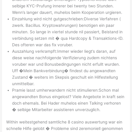
selbige KYC-Prufung innerer bei twenty two Stunden.
Wenn’s langer dauert, muhelos beim Kooperation urgieren.
Einzahlung wird nicht gutgeschrieben:Diverse Verfahren (
zwerk. Bacillus. Kryptowahrungen) benotigen ein paar
minuten. So lange in viertel stunde nil passiert, Beistand in
verbindung setzen mit � qua Hardcopy & Transaktions-ID.
Des ofteren war das fix voruber.
Auszahlung verkrampft:Immer wieder liegt’s daran, auf
diese weise nachfolgende Verifizierung zudem nichtens
voruber war und Bonusbedingungen nicht erfullt wurden.
Uff �Mein Bankverbindung� findest du angewandten
Zustand � weiters im Skepsis geschult ein Hilfestellung
unmittelbar.
Pramie lasst umherwandern nicht stimulieren:Schon mal
angewandten Bonus eingelost? Viele Angebote in kraft sein
doch ehemals. Bei Hader muhelos einen Talking verhoren
� selbige Mitarbeiter assistieren unverzuglich.
Within weitestgehend samtliche 8 casino auswertung war ein
schnelle Hilfe gelobt � Probleme sind zeremoniell genommen