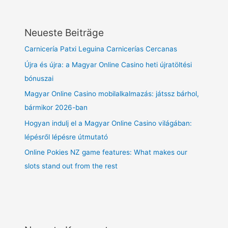
Neueste Beiträge
Carnicería Patxi Leguina Carnicerías Cercanas
Újra és újra: a Magyar Online Casino heti újratöltési
bónuszai
Magyar Online Casino mobilalkalmazás: játssz bárhol,
bármikor 2026-ban
Hogyan indulj el a Magyar Online Casino világában:
lépésről lépésre útmutató
Online Pokies NZ game features: What makes our
slots stand out from the rest