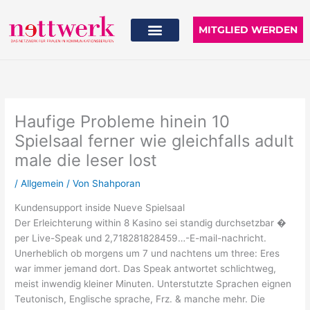
Zum
Inhalt
MITGLIED WERDEN
springen
Haufige Probleme hinein 10
Spielsaal ferner wie gleichfalls adult
male die leser lost
/
Allgemein
/ Von
Shahporan
Kundensupport inside Nueve Spielsaal
Der Erleichterung within 8 Kasino sei standig durchsetzbar �
per Live-Speak und 2,718281828459…-E-mail-nachricht.
Unerheblich ob morgens um 7 und nachtens um three: Eres
war immer jemand dort. Das Speak antwortet schlichtweg,
meist inwendig kleiner Minuten. Unterstutzte Sprachen eignen
Teutonisch, Englische sprache, Frz. & manche mehr. Die