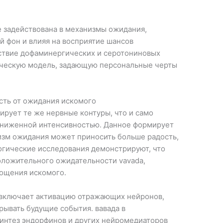
 задействована в механизмы ожидания,
 фон и влияя на восприятие шансов
ствие дофаминергических и серотониновых
ческую модель, задающую персональные черты
сть от ожидания искомого
рует те же нервные контуры, что и само
 сниженной интенсивностью. Данное формирует
зм ожидания может приносить больше радость,
гические исследования демонстрируют, что
оложительного ожидательности vavada,
ощения искомого.
включает активацию отражающих нейронов,
рывать будущие события. вавада в
интез эндорфинов и других нейромедиаторов