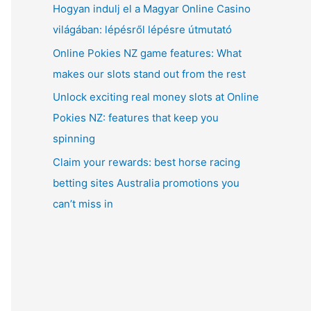
Hogyan indulj el a Magyar Online Casino
világában: lépésről lépésre útmutató
Online Pokies NZ game features: What
makes our slots stand out from the rest
Unlock exciting real money slots at Online
Pokies NZ: features that keep you
spinning
Claim your rewards: best horse racing
betting sites Australia promotions you
can’t miss in