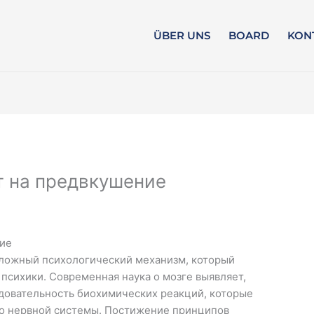
ÜBER UNS
BOARD
KON
т на предвкушение
ние
сложный психологический механизм, который
 психики. Современная наука о мозге выявляет,
овательность биохимических реакций, которые
го нервной системы. Постижение принципов