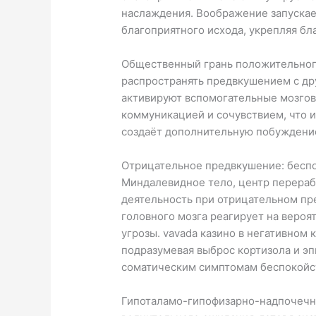
наслаждения. Воображение запускае
благоприятного исхода, укрепляя б
Общественный грань положительног
распространять предвкушением с др
активируют вспомогательные мозго
коммуникацией и сочувствием, что
создаёт дополнительную побуждени
Отрицательное предвкушение: бесп
Миндалевидное тело, центр перераб
деятельность при отрицательном пр
головного мозга реагирует на вероя
угрозы. vavada казино в негативном
подразумевая выброс кортизола и эп
соматическим симптомам беспокойс
Гипоталамо-гипофизарно-надпочечни