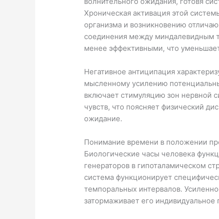
волнительного ожидания, готовя сист
Хроническая активация этой систем
организма и возникновению отлича
соединения между миндалевидным т
менее эффективными, что уменьшает
Негативное антиципация характериз
мысленному усилению потенциальны
включает стимуляцию зон нервной с
чувств, что поясняет физический д
ожидание.
Понимание времени в положении пр
Биологические часы человека функц
генераторов в гипоталамическом стр
система функционирует специфическ
темпоральных интервалов. Усиленно
затормаживает его индивидуальное 