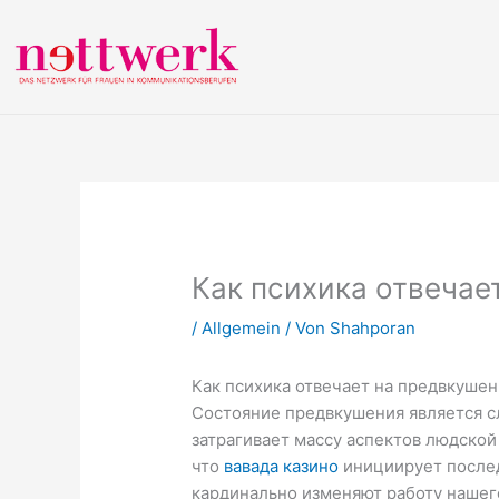
Zum
Inhalt
springen
Как психика отвечае
/
Allgemein
/ Von
Shahporan
Как психика отвечает на предвкуше
Состояние предвкушения является 
затрагивает массу аспектов людской
что
вавада казино
инициирует послед
кардинально изменяют работу наше