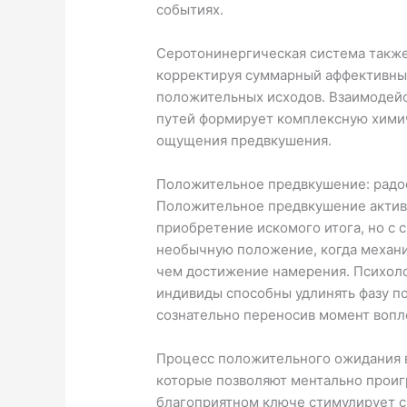
событиях.
Серотонинергическая система также
корректируя суммарный аффективный
положительных исходов. Взаимодей
путей формирует комплексную хими
ощущения предвкушения.
Положительное предвкушение: радо
Положительное предвкушение активи
приобретение искомого итога, но с
необычную положение, когда механи
чем достижение намерения. Психоло
индивиды способны удлинять фазу п
сознательно переносив момент вопл
Процесс положительного ожидания 
которые позволяют ментально проиг
благоприятном ключе стимулирует с