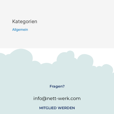
Kategorien
Allgemein
Fragen?
info@nett-werk.com
MITGLIED WERDEN