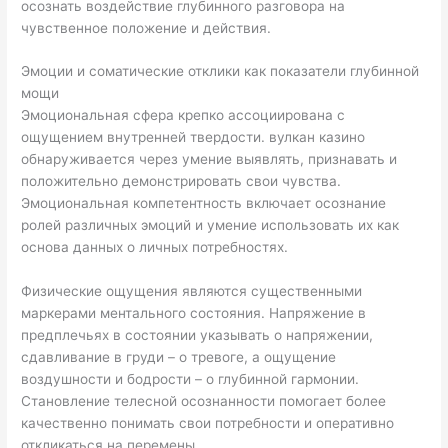
осознать воздействие глубинного разговора на
чувственное положение и действия.
Эмоции и соматические отклики как показатели глубинной
мощи
Эмоциональная сфера крепко ассоциирована с
ощущением внутренней твердости. вулкан казино
обнаруживается через умение выявлять, признавать и
положительно демонстрировать свои чувства.
Эмоциональная компетентность включает осознание
ролей различных эмоций и умение использовать их как
основа данных о личных потребностях.
Физические ощущения являются существенными
маркерами ментального состояния. Напряжение в
предплечьях в состоянии указывать о напряжении,
сдавливание в груди – о тревоге, а ощущение
воздушности и бодрости – о глубинной гармонии.
Становление телесной осознанности помогает более
качественно понимать свои потребности и оперативно
откликаться на перемены.