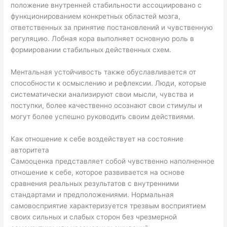
положение внутренней стабильности ассоциировано с
функционированием конкретных областей мозга,
ответственных за принятие постановлений и чувственную
регуляцию. Лобная кора выполняет основную роль в
формировании стабильных действенных схем.
Ментальная устойчивость также обуславливается от
способности к осмыслению и рефлексии. Люди, которые
систематически анализируют свои мысли, чувства и
поступки, более качественно осознают свои стимулы и
могут более успешно руководить своим действиями.
Как отношение к себе воздействует на состояние
авторитета
Самооценка представляет собой чувственно наполненное
отношение к себе, которое развивается на основе
сравнения реальных результатов с внутренними
стандартами и предположениями. Нормальная
самовосприятие характеризуется трезвым восприятием
своих сильных и слабых сторон без чрезмерной