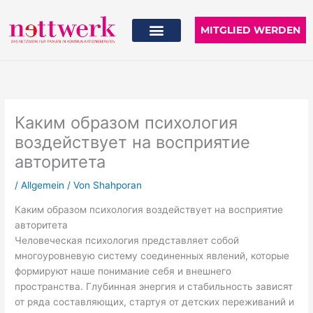
Zum
Inhalt
MITGLIED WERDEN
springen
Каким образом психология
воздействует на восприятие
авторитета
/
Allgemein
/ Von
Shahporan
Каким образом психология воздействует на восприятие
авторитета
Человеческая психология представляет собой
многоуровневую систему соединенных явлений, которые
формируют наше понимание себя и внешнего
пространства. Глубинная энергия и стабильность зависят
от ряда составляющих, стартуя от детских переживаний и