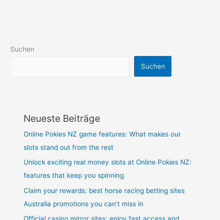
Suchen
Suchen
Neueste Beiträge
Online Pokies NZ game features: What makes our
slots stand out from the rest
Unlock exciting real money slots at Online Pokies NZ:
features that keep you spinning
Claim your rewards: best horse racing betting sites
Australia promotions you can’t miss in
Official casino mirror sites: enjoy fast access and