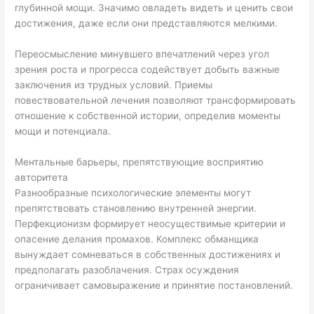
глубинной мощи. Значимо овладеть видеть и ценить свои
достижения, даже если они представляются мелкими.
Переосмысление минувшего впечатлений через угол
зрения роста и прогресса содействует добыть важные
заключения из трудных условий. Приемы
повествовательной лечения позволяют трансформировать
отношение к собственной истории, определив моменты
мощи и потенциала.
Ментальные барьеры, препятствующие восприятию
авторитета
Разнообразные психологические элементы могут
препятствовать становлению внутренней энергии.
Перфекционизм формирует неосуществимые критерии и
опасение делания промахов. Комплекс обманщика
вынуждает сомневаться в собственных достижениях и
предполагать разоблачения. Страх осуждения
ограничивает самовыражение и принятие постановлений.