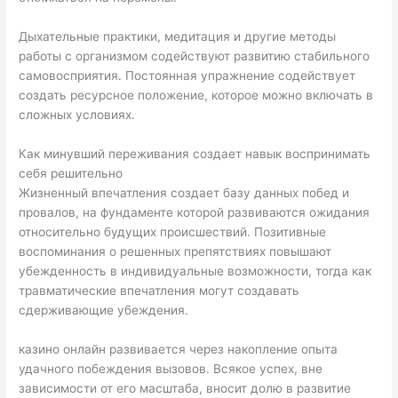
Дыхательные практики, медитация и другие методы
работы с организмом содействуют развитию стабильного
самовосприятия. Постоянная упражнение содействует
создать ресурсное положение, которое можно включать в
сложных условиях.
Как минувший переживания создает навык воспринимать
себя решительно
Жизненный впечатления создает базу данных побед и
провалов, на фундаменте которой развиваются ожидания
относительно будущих происшествий. Позитивные
воспоминания о решенных препятствиях повышают
убежденность в индивидуальные возможности, тогда как
травматические впечатления могут создавать
сдерживающие убеждения.
казино онлайн развивается через накопление опыта
удачного побеждения вызовов. Всякое успех, вне
зависимости от его масштаба, вносит долю в развитие