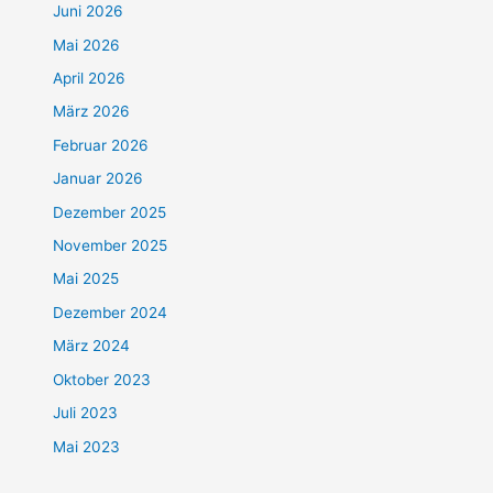
Juni 2026
Mai 2026
April 2026
März 2026
Februar 2026
Januar 2026
Dezember 2025
November 2025
Mai 2025
Dezember 2024
März 2024
Oktober 2023
Juli 2023
Mai 2023