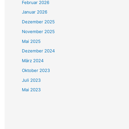
Februar 2026
Januar 2026
Dezember 2025
November 2025
Mai 2025
Dezember 2024
März 2024
Oktober 2023
Juli 2023
Mai 2023