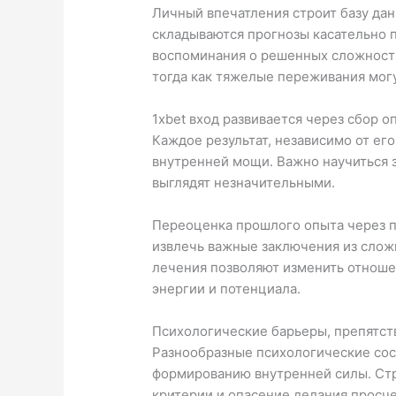
Личный впечатления строит базу дан
складываются прогнозы касательно 
воспоминания о решенных сложност
тогда как тяжелые переживания мог
1xbet вход развивается через сбор 
Каждое результат, независимо от ег
внутренней мощи. Важно научиться з
выглядят незначительными.
Переоценка прошлого опыта через п
извлечь важные заключения из слож
лечения позволяют изменить отноше
энергии и потенциала.
Психологические барьеры, препятст
Разнообразные психологические со
формированию внутренней силы. Ст
критерии и опасение делания просч