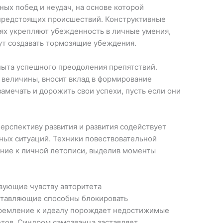
ных побед и неудач, на основе которой
предстоящих происшествий. Конструктивные
ях укрепляют убежденность в личные умения,
ут создавать тормозящие убеждения.
опыта успешного преодоления препятствий.
о величины, вносит вклад в формирование
амечать и дорожить свои успехи, пусть если они
ерспективу развития и развития содействует
ных ситуаций. Техники повествовательной
ние к личной летописи, выделив моменты
вующие чувству авторитета
ставляющие способны блокировать
ремление к идеалу порождает недостижимые
етов. Синдром самозванца заставляет