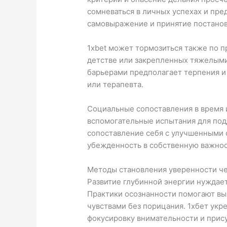
сомневаться в личных успехах и пре
самовыражение и принятие постано
1xbet может тормозиться также по п
детстве или закрепленных тяжелыми
барьерами предполагает терпения 
или терапевта.
Социальные сопоставления в время
вспомогательные испытания для по
сопоставление себя с улучшенными
убежденность в собственную важнос
Методы становления уверенности че
Развитие глубинной энергии нуждает
Практики осознанности помогают вы
чувствами без порицания. 1хбет укр
фокусировку внимательности и прису