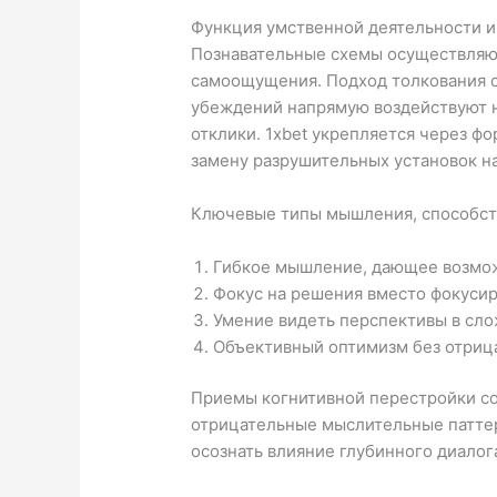
Функция умственной деятельности и
Познавательные схемы осуществляю
самоощущения. Подход толкования с
убеждений напрямую воздействуют 
отклики. 1xbet укрепляется через 
замену разрушительных установок н
Ключевые типы мышления, способст
Гибкое мышление, дающее возмож
Фокус на решения вместо фокусир
Умение видеть перспективы в сло
Объективный оптимизм без отриц
Приемы когнитивной перестройки с
отрицательные мыслительные патте
осознать влияние глубинного диалог