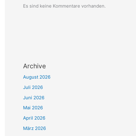
Es sind keine Kommentare vorhanden.
Archive
August 2026
Juli 2026
Juni 2026
Mai 2026
April 2026
März 2026