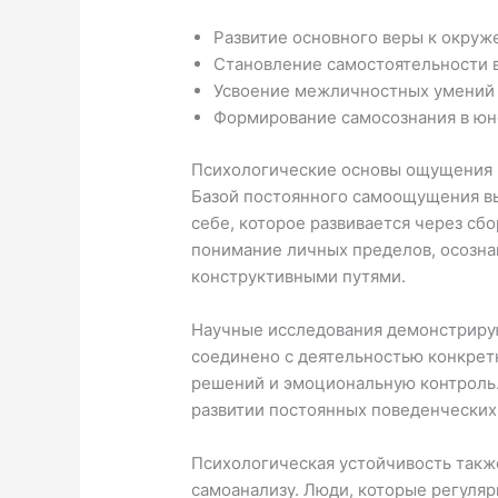
Развитие основного веры к окруж
Становление самостоятельности 
Усвоение межличностных умений
Формирование самосознания в юн
Психологические основы ощущения 
Базой постоянного самоощущения в
себе, которое развивается через сбо
понимание личных пределов, осознан
конструктивными путями.
Научные исследования демонстрирую
соединено с деятельностью конкрет
решений и эмоциональную контроль.
развитии постоянных поведенческих
Психологическая устойчивость такж
самоанализу. Люди, которые регуляр