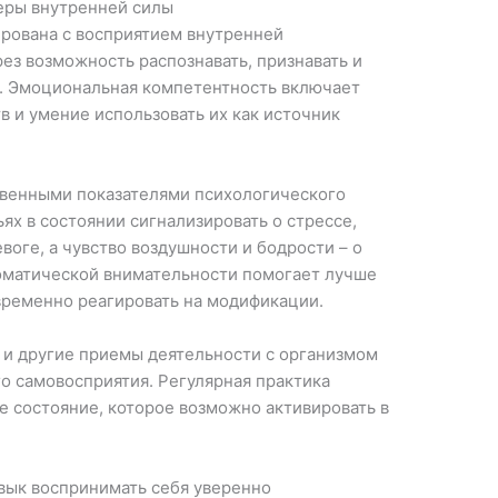
еры внутренней силы
рована с восприятием внутренней
рез возможность распознавать, признавать и
а. Эмоциональная компетентность включает
 и умение использовать их как источник
твенными показателями психологического
х в состоянии сигнализировать о стрессе,
евоге, а чувство воздушности и бодрости – о
оматической внимательности помогает лучше
временно реагировать на модификации.
 и другие приемы деятельности с организмом
 самовосприятия. Регулярная практика
е состояние, которое возможно активировать в
вык воспринимать себя уверенно