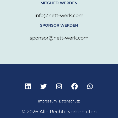
MITGLIED WERDEN
info@nett-werk.com
SPONSOR WERDEN
sponsor@nett-werk.com
L
T
I
F
W
i
w
n
a
h
n
i
s
c
a
k
t
t
e
t
Impressum
|
Datenschutz
e
t
a
b
s
© 2026 Alle Rechte vorbehalten
d
e
g
o
a