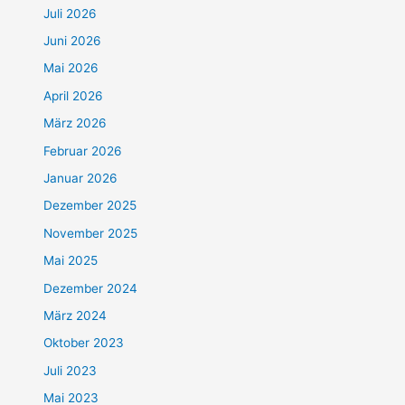
Juli 2026
Juni 2026
Mai 2026
April 2026
März 2026
Februar 2026
Januar 2026
Dezember 2025
November 2025
Mai 2025
Dezember 2024
März 2024
Oktober 2023
Juli 2023
Mai 2023