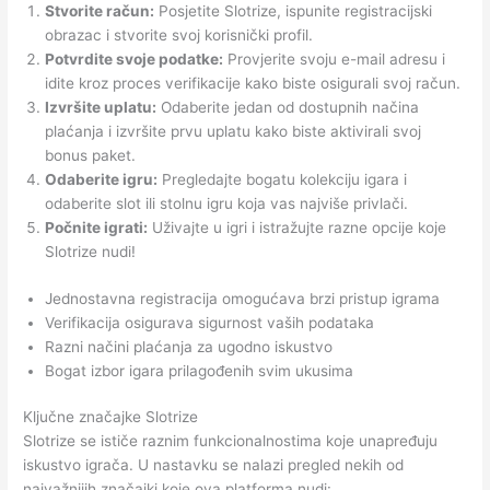
Stvorite račun:
Posjetite Slotrize, ispunite registracijski
obrazac i stvorite svoj korisnički profil.
Potvrdite svoje podatke:
Provjerite svoju e-mail adresu i
idite kroz proces verifikacije kako biste osigurali svoj račun.
Izvršite uplatu:
Odaberite jedan od dostupnih načina
plaćanja i izvršite prvu uplatu kako biste aktivirali svoj
bonus paket.
Odaberite igru:
Pregledajte bogatu kolekciju igara i
odaberite slot ili stolnu igru koja vas najviše privlači.
Počnite igrati:
Uživajte u igri i istražujte razne opcije koje
Slotrize nudi!
Jednostavna registracija omogućava brzi pristup igrama
Verifikacija osigurava sigurnost vaših podataka
Razni načini plaćanja za ugodno iskustvo
Bogat izbor igara prilagođenih svim ukusima
Ključne značajke Slotrize
Slotrize se ističe raznim funkcionalnostima koje unapređuju
iskustvo igrača. U nastavku se nalazi pregled nekih od
najvažnijih značajki koje ova platforma nudi: