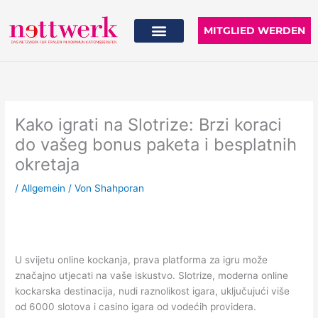
Zum
Inhalt
MITGLIED WERDEN
springen
Kako igrati na Slotrize: Brzi koraci
do vašeg bonus paketa i besplatnih
okretaja
/
Allgemein
/ Von
Shahporan
U svijetu online kockanja, prava platforma za igru može
značajno utjecati na vaše iskustvo. Slotrize, moderna online
kockarska destinacija, nudi raznolikost igara, uključujući više
od 6000 slotova i casino igara od vodećih providera.