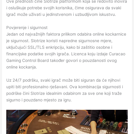
Ove prednosti čine Slotrize platformom koja se redovito inovira
i osluškuje potrebe svojih korisnika, čime osigurava da svaki
igrač može uživati u jedinstvenom i uzbudljivom iskustvu.
Povjerenje i sigurnost
Jedan od najvažnijih faktora prilikom odabira online kockarnice
je sigurnost. Slotrize koristi napredne sigurnosne mjere,
uključujući SSL/TLS enkripciju, kako bi zaštitio osobne i
financijske podatke svojih igrača. Licenca koju izdaje Curacao
Gaming Control Board također govori o pouzdanosti ovog
online kockanja.
Uz 24/7 podršku, svaki igrač može biti siguran da će njihovi
upiti biti profesionalno rješavani. Ova kombinacija sigurnosti i
podrške čini Slotrize idealnim odabirom za sve one koji traže
sigurno i pouzdano mjesto za igru.