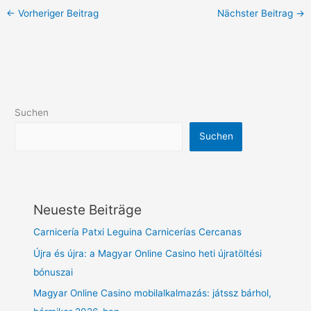
←
Vorheriger Beitrag
Nächster Beitrag
→
Suchen
Suchen
Neueste Beiträge
Carnicería Patxi Leguina Carnicerías Cercanas
Újra és újra: a Magyar Online Casino heti újratöltési
bónuszai
Magyar Online Casino mobilalkalmazás: játssz bárhol,