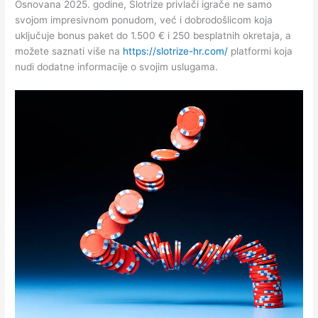
Osnovana 2025. godine, Slotrize privlači igrače ne samo
svojom impresivnom ponudom, već i dobrodošlicom koja
uključuje bonus paket do 1.500 € i 250 besplatnih okretaja, a
možete saznati više na
https://slotrize-hr.com/
platformi koja
nudi dodatne informacije o svojim uslugama.