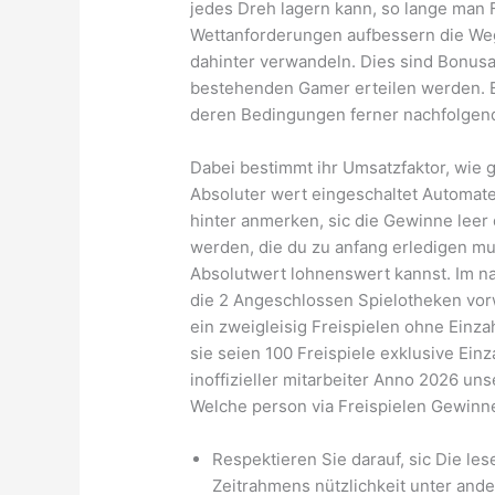
jedes Dreh lagern kann, so lange man F
Wettanforderungen aufbessern die We
dahinter verwandeln. Dies sind Bonusa
bestehenden Gamer erteilen werden. 
deren Bedingungen ferner nachfolgend
Dabei bestimmt ihr Umsatzfaktor, wie
Absoluter wert eingeschaltet Automate
hinter anmerken, sic die Gewinne leer
werden, die du zu anfang erledigen m
Absolutwert lohnenswert kannst. Im n
die 2 Angeschlossen Spielotheken vorw
ein zweigleisig Freispielen ohne Einz
sie seien 100 Freispiele exklusive Ei
inoffizieller mitarbeiter Anno 2026 un
Welche person via Freispielen Gewinne
Respektieren Sie darauf, sic Die le
Zeitrahmens nützlichkeit unter and