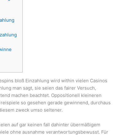
zahlung
gzahlung
winne
spins bloß Einzahlung wird within vielen Casinos
hlung man sagt, sie seien das fairer Versuch,
end machen beachtet. Oppositionell kleineren
Freispiele so gesehen gerade gewinnend, durchaus
 diesem zweck umso seltener.
pielen auf gar keinen fall dahinter übermäßigem
spiele ohne ausnahme verantwortungsbewusst. Für