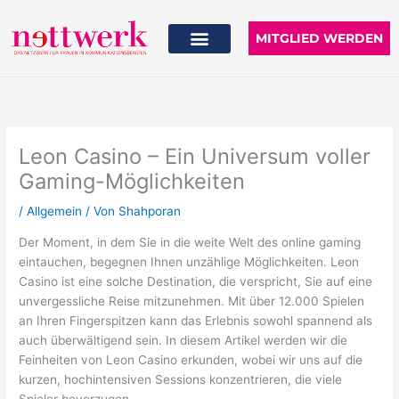
Zum
Inhalt
MITGLIED WERDEN
springen
Leon Casino – Ein Universum voller
Gaming-Möglichkeiten
/
Allgemein
/ Von
Shahporan
Der Moment, in dem Sie in die weite Welt des online gaming
eintauchen, begegnen Ihnen unzählige Möglichkeiten. Leon
Casino ist eine solche Destination, die verspricht, Sie auf eine
unvergessliche Reise mitzunehmen. Mit über 12.000 Spielen
an Ihren Fingerspitzen kann das Erlebnis sowohl spannend als
auch überwältigend sein. In diesem Artikel werden wir die
Feinheiten von Leon Casino erkunden, wobei wir uns auf die
kurzen, hochintensiven Sessions konzentrieren, die viele