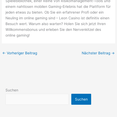
Spielebibliothek, einer Reihe von Risikomanagement-Tools und
einem nahtlosen mobilen Gaming-Erlebnis hat die Plattform für
jeden etwas zu bieten. Ob Sie ein erfahrener Profi oder ein
Neuling im online gaming sind – Leon Casino ist definitiv einen
Besuch wert. Warum also warten? Holen Sie sich jetzt Ihren
Willkommensbonus und erleben Sie den Nervenkitzel des
online gaming!
←
Vorheriger Beitrag
Nächster Beitrag
→
Suchen
Suchen