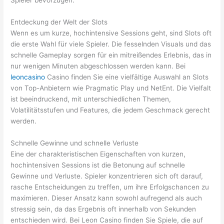
Spieler bevorzugen.
Entdeckung der Welt der Slots
Wenn es um kurze, hochintensive Sessions geht, sind Slots oft
die erste Wahl für viele Spieler. Die fesselnden Visuals und das
schnelle Gameplay sorgen für ein mitreißendes Erlebnis, das in
nur wenigen Minuten abgeschlossen werden kann. Bei
leoncasino
Casino finden Sie eine vielfältige Auswahl an Slots
von Top-Anbietern wie Pragmatic Play und NetEnt. Die Vielfalt
ist beeindruckend, mit unterschiedlichen Themen,
Volatilitätsstufen und Features, die jedem Geschmack gerecht
werden.
Schnelle Gewinne und schnelle Verluste
Eine der charakteristischen Eigenschaften von kurzen,
hochintensiven Sessions ist die Betonung auf schnelle
Gewinne und Verluste. Spieler konzentrieren sich oft darauf,
rasche Entscheidungen zu treffen, um ihre Erfolgschancen zu
maximieren. Dieser Ansatz kann sowohl aufregend als auch
stressig sein, da das Ergebnis oft innerhalb von Sekunden
entschieden wird. Bei Leon Casino finden Sie Spiele, die auf