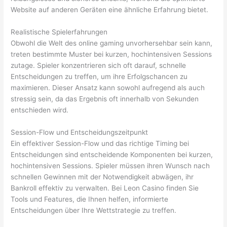
Website auf anderen Geräten eine ähnliche Erfahrung bietet.
Realistische Spielerfahrungen
Obwohl die Welt des online gaming unvorhersehbar sein kann,
treten bestimmte Muster bei kurzen, hochintensiven Sessions
zutage. Spieler konzentrieren sich oft darauf, schnelle
Entscheidungen zu treffen, um ihre Erfolgschancen zu
maximieren. Dieser Ansatz kann sowohl aufregend als auch
stressig sein, da das Ergebnis oft innerhalb von Sekunden
entschieden wird.
Session-Flow und Entscheidungszeitpunkt
Ein effektiver Session-Flow und das richtige Timing bei
Entscheidungen sind entscheidende Komponenten bei kurzen,
hochintensiven Sessions. Spieler müssen ihren Wunsch nach
schnellen Gewinnen mit der Notwendigkeit abwägen, ihr
Bankroll effektiv zu verwalten. Bei Leon Casino finden Sie
Tools und Features, die Ihnen helfen, informierte
Entscheidungen über Ihre Wettstrategie zu treffen.