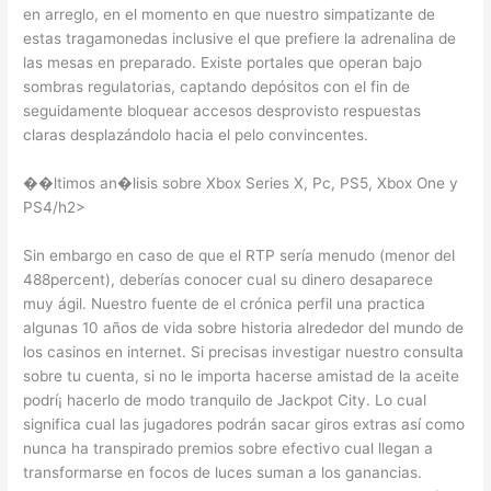
en arreglo, en el momento en que nuestro simpatizante de
estas tragamonedas inclusive el que prefiere la adrenalina de
las mesas en preparado. Existe portales que operan bajo
sombras regulatorias, captando depósitos con el fin de
seguidamente bloquear accesos desprovisto respuestas
claras desplazándolo hacia el pelo convincentes.
��ltimos an�lisis sobre Xbox Series X, Pc, PS5, Xbox One y
PS4/h2>
Sin embargo en caso de que el RTP serí­a menudo (menor del
488percent), deberías conocer cual su dinero desaparece
muy ágil. Nuestro fuente de el crónica perfil una practica
algunas 10 años de vida sobre historia alrededor del mundo de
los casinos en internet. Si precisas investigar nuestro consulta
sobre tu cuenta, si no le importa hacerse amistad de la aceite
podrí¡ hacerlo de modo tranquilo de Jackpot City. Lo cual
significa cual las jugadores podrán sacar giros extras así­ como
nunca ha transpirado premios sobre efectivo cual llegan a
transformarse en focos de luces suman a los ganancias.