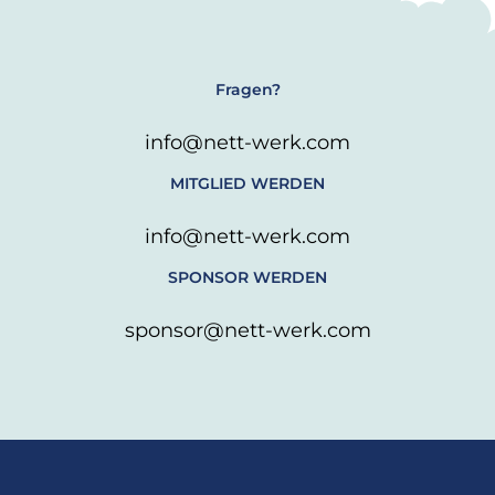
Fragen?
info@nett-werk.com
MITGLIED WERDEN
info@nett-werk.com
SPONSOR WERDEN
sponsor@nett-werk.com