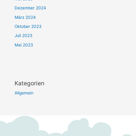
Dezember 2024
März 2024
Oktober 2023
Juli 2023
Mai 2023
Kategorien
Allgemein