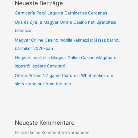
Neueste Beiträge
Carnicería Patxi Leguina Carnicerías Cercanas
Újra és újra: a Magyar Online Casino heti újratöltési
bónuszai
Magyar Online Casino mobilalkalmazás: játssz bárhol,
bármikor 2026-ban
Hogyan indulj el a Magyar Online Casino világában:
lépésről lépésre útmutató
Online Pokies NZ game features: What makes our
slots stand out from the rest
Neueste Kommentare
Es sind keine Kommentare vorhanden.