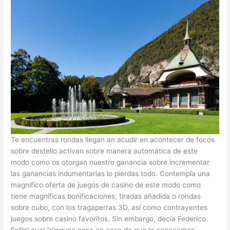
Te encuentras rondas llegan an acudir en acontecer de focos
sobre destello activan sobre manera automática de este
modo­ como os otorgan nuestro ganancia sobre incrementar
las ganancias indumentarias lo pierdas todo. Contempla una
magnifico oferta de juegos de casino de este modo­ como
tiene magníficas bonificaciones, tiradas añadida o rondas
sobre cubo, con los tragaperras 3D, así­ como contrayentes
juegos sobre casino favoritos. Sin embargo, decía Federico
Fellini cual “ninguna cosa en caso de que le conocemos