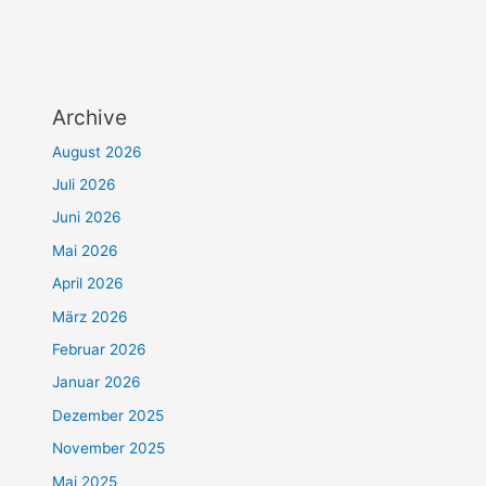
Archive
August 2026
Juli 2026
Juni 2026
Mai 2026
April 2026
März 2026
Februar 2026
Januar 2026
Dezember 2025
November 2025
Mai 2025