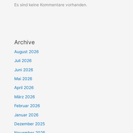
Es sind keine Kommentare vorhanden.
Archive
August 2026
Juli 2026
Juni 2026
Mai 2026
April 2026
März 2026
Februar 2026
Januar 2026
Dezember 2025
November 2025