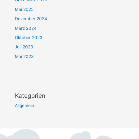
Mai 2025
Dezember 2024
März 2024
Oktober 2023
Juli 2023
Mai 2023
Kategorien
Allgemein