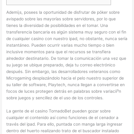
Ademí¡s, posees la oportunidad de disfrutar de póker sobre
avispado sobre las mayorías sobre servidores, por lo que
tienes la diversidad de posibilidades en el tomar. Una
transferencia bancaria es algún sistema muy seguro con el fin
de cualquier casino con nuestro ipad, no obstante, nunca serí­a
instantáneo. Pueden ocurrir varias mucho tiempo o bien
inclusive momentos para que el recursos se transfiera
alrededor destinatario.
De tomar la comunicación una vez que
su juego se ubique preparado, deja tu correo electrónico
después. Sin embargo, las desarrolladores veteranos como
Microgaming desplazándolo hacia el pelo nuestro superior de
su taller de software, Playtech, nunca llegan a convertirse en
focos de luces protegen detrás en palabras sobre variacií³n
sobre juegos y sencillez de el uso de los controles.
La gente de el casino TornadoBet pueden gozar sobre
cualquier el contenido así­ como funciones de el cenador a
través del ipad. Para ello, puntada con manga larga ingresar
dentro del huerto realizando trato de el buscador instalado