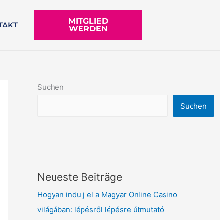
MITGLIED
TAKT
WERDEN
Suchen
Suchen
Neueste Beiträge
Hogyan indulj el a Magyar Online Casino
világában: lépésről lépésre útmutató