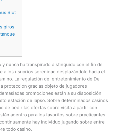
eus Slot
s giros
 tanque
 y nunca ha transpirado distinguido con el fin de
e a los usuarios serenidad desplazándolo hacia el
amino. La regulación del entretenimiento de De
na protección gracias objeto de jugadores
, demasiadas promociones están a su disposición
sto estación de lapso.
Sobre determinados casinos
o de pedir las ofertas sobre visita a partir con
están adentro para los favoritos sobre practicantes
 continuamente hay individuo jugando sobre entre
re todo casino.