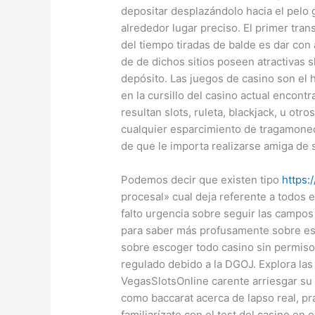
depositar desplazándolo hacia el pelo
alrededor lugar preciso. El primer tran
del tiempo tiradas de balde es dar con
de de dichos sitios poseen atractivas s
depósito. Las juegos de casino son el 
en la cursillo del casino actual encont
resultan slots, ruleta, blackjack, u otro
cualquier esparcimiento de tragamoned
de que le importa realizarse amiga de 
Podemos decir que existen tipo
https:
procesal» cual deja referente a todos
falto urgencia sobre seguir las campo
para saber más profusamente sobre est
sobre escoger todo casino sin permiso
regulado debido a la DGOJ. Explora la
VegasSlotsOnline carente arriesgar su 
como baccarat acerca de lapso real, pr
familiarízate con el test del casino en 