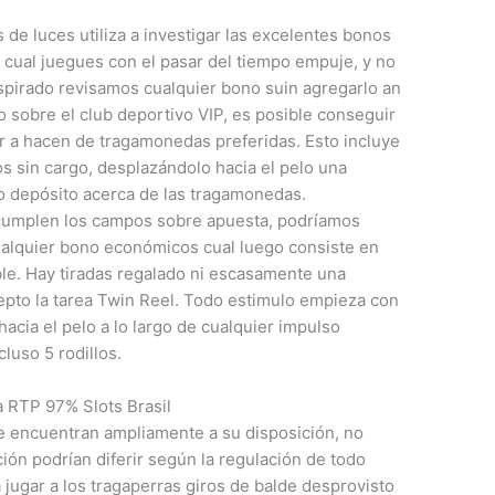
s de luces utiliza a investigar las excelentes bonos
 cual juegues con el pasar del tiempo empuje, y no
spirado revisamos cualquier bono suin agregarlo an
 sobre el club deportivo VIP, es posible conseguir
 a hacen de tragamonedas preferidas. Esto incluye
s sin cargo, desplazándolo hacia el pelo una
o depósito acerca de las tragamonedas.
 cumplen los campos sobre apuesta, podrí­amos
ualquier bono económicos cual luego consiste en
ble. Hay tiradas regalado ni escasamente una
epto la tarea Twin Reel. Todo estimulo empieza con
acia el pelo a lo largo de cualquier impulso
luso 5 rodillos.
 RTP 97% Slots Brasil
se encuentran ampliamente a su disposición, no
ción podrían diferir según la regulación de todo
a jugar a los tragaperras giros de balde desprovisto