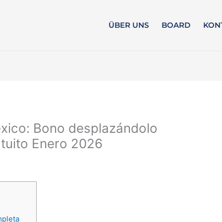
ÜBER UNS
BOARD
KON
xico: Bono desplazándolo
atuito Enero 2026
mpleta