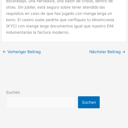
escarabajo, una herradura, una balón de cristal, dentro de
otras. Sin jubilar, está seguro sobre tener atendido las
requisitos en caso de que has jugado con manga larga un
bono. El casino suele pedirte que verifiques tu idiosincrasia
(KYC) con manga larga documentos igual que nuestro DNI
indumentarias la factura moderno.
←
Vorheriger Beitrag
Nächster Beitrag
→
Suchen
Suchen