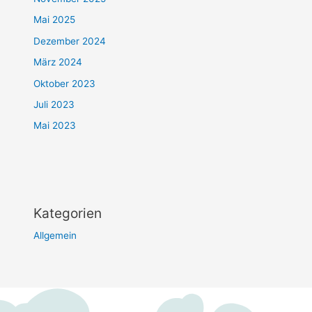
Mai 2025
Dezember 2024
März 2024
Oktober 2023
Juli 2023
Mai 2023
Kategorien
Allgemein