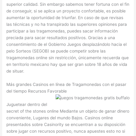
superior calidad. Sin embargo sabemos tener fortuna con el fin
de conseguir, si se aplica un proyecto confortable, es posible
aumentar la oportunidad de triunfar. En caso de que revisas
las técnicas y no ha transpirado las superiores opiniones para
participar a las tragamonedas, puedes sacar información
preciada para sacar resultados positivos. Gracias a una
consentimiento de el Gobierno Juegos desplazándolo hacia el
pelo Sorteos (SEGOB) se puede competir sobre las
tragamonedas online sin restricción, únicamente recuerda que
en territorio mexicano hay que ser gran sobre 18 años de vida
de situar.
Más grandes Casinos en línea de Tragamonedas con el pasar
del tiempo Recursos Favorable
Juguetear dentro del
secret of the stones online Mediante un objeto de ganar dinero
conveniente, Lugares del mundo Bajos. Casinos online
presentados sobre Casinority se encuentran a su disposición
sobre jugar con recursos positivo, nunca apuestes esto no si