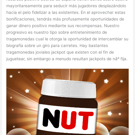
mayoritareamente para seducir más jugadores desplazándolo
hacia el pelo fidelizar a las existentes. En el aprovechar estas
bonificaciones, tendrás más profusamente oportunidades de
ganar dinero positivo mediante sus recompensas. Nuestro
progresivo es nuestro tipo sobre entretenimiento de
tragamonedas cual le otorga la oportunidad de intercambiar su
biografía sobre un giro para carretes. Hay bastantes
tragamonedas joviales jackpot que existen con el fin de
juguetear, sin embargo a menudo resultan jackpots de nâº fija.