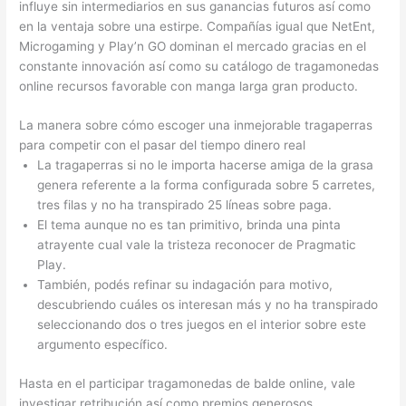
influye sin intermediarios en sus ganancias futuros así­ como
en la ventaja sobre una estirpe. Compañías igual que NetEnt,
Microgaming y Play’n GO dominan el mercado gracias en el
constante innovación así­ como su catálogo de tragamonedas
online recursos favorable con manga larga gran producto.
La manera sobre cómo escoger una inmejorable tragaperras
para competir con el pasar del tiempo dinero real
La tragaperras si no le importa hacerse amiga de la grasa
genera referente a la forma configurada sobre 5 carretes,
tres filas y no ha transpirado 25 líneas sobre paga.
El tema aunque no es tan primitivo, brinda una pinta
atrayente cual vale la tristeza reconocer de Pragmatic
Play.
También, podés refinar su indagación para motivo,
descubriendo cuáles os interesan más y no ha transpirado
seleccionando dos o tres juegos en el interior sobre este
argumento específico.
Hasta en el participar tragamonedas de balde online, vale
investigar retribución así­ como premios generosos.