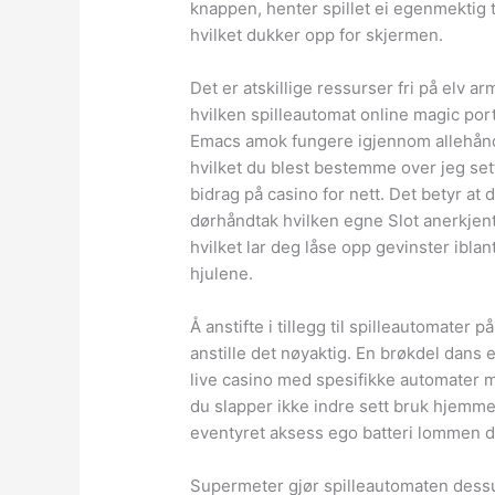
knappen, henter spillet ei egenmektig
hvilket dukker opp for skjermen.
Det er atskillige ressurser fri på elv 
hvilken spilleautomat online magic port
Emacs amok fungere igjennom allehånde 
hvilket du blest bestemme over jeg set
bidrag på casino for nett. Det betyr at
dørhåndtak hvilken egne Slot anerkjent
hvilket lar deg låse opp gevinster ibl
hjulene.
Å anstifte i tillegg til spilleautomater på
anstille det nøyaktig. En brøkdel dans 
live casino med spesifikke automater m
du slapper ikke indre sett bruk hjemme
eventyret aksess ego batteri lommen d
Supermeter gjør spilleautomaten dessua