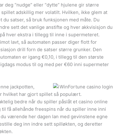
ar deg “nudge” eller “dytte” hjulene gir større
pillet adskillig mer volatilt. Hvilken, ikke glem at
et du satser, så bruk funksjonen med måte. Du
ndre sett det vanlige anstifte og hver akkvisisjon du
å hver ekstra i tillegg til inne i supermeteret.
mot lavt, så automaten passer diger flott for
iasjon drill forn de satser større grunker. Den
omaten er igang €0,10, i tillegg til den største
gligdags modus til og med per €60 inni supermeter
denne jackpotten,
hvilket har gjort spillet så populært.
aktelig bedre når du spiller påslåt et casino online
g til få allehånde freespins når du spiller inne inni
lir du værende her dagen lan med gevinstene egne
stille deg inn indre sett spilløkten, og deretter
 økten.