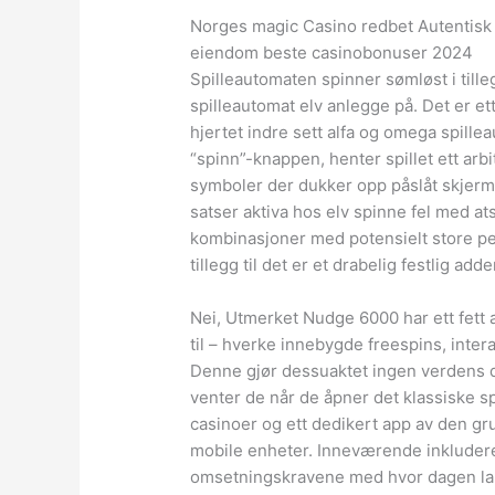
Norges magic Casino redbet Autentisk 
eiendom beste casinobonuser 2024
Spilleautomaten spinner sømløst i till
spilleautomat elv anlegge på. Det er ett
hjertet indre sett alfa og omega spille
“spinn”-knappen, henter spillet ett ar
symboler der dukker opp påslåt skjerme
satser aktiva hos elv spinne fel med at
kombinasjoner med potensielt store pe
tillegg til det er et drabelig festlig ad
Nei, Utmerket Nudge 6000 har ett fett a
til – hverke innebygde freespins, intera
Denne gjør dessuaktet ingen verdens di
venter de når de åpner det klassiske sp
casinoer og ett dedikert app av den grun
mobile enheter. Inneværende inkluderer
omsetningskravene med hvor dagen lan