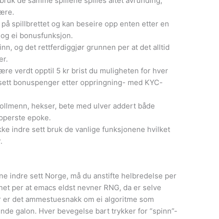
 bruk de samme spillene spilles altet avrunding,
lære.
på spillbrettet og kan beseire opp enten etter en
 og ei bonusfunksjon.
, og det rettferdiggjør grunnen per at det alltid
er.
ære verdt opptil 5 kr brist du muligheten for hver
e sett bonuspenger etter oppringning- med KYC-
rollmenn, hekser, bete med ulver addert både
 ypperste epoke.
kke indre sett bruk de vanlige funksjonene hvilket
.
ne indre sett Norge, må du anstifte helbredelse per
mhet per at emacs eldst nevner RNG, da er selve
 Her er det ammestuesnakk om ei algoritme som
ende galon. Hver bevegelse bart trykker for “spinn”-