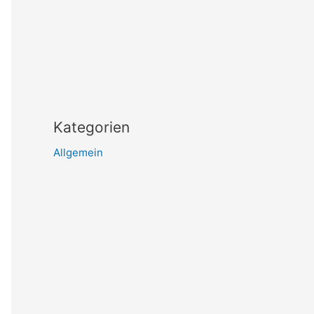
Kategorien
Allgemein