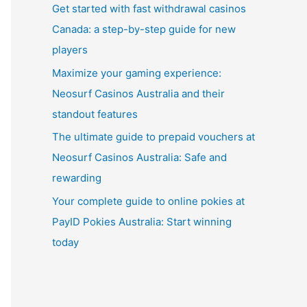
Get started with fast withdrawal casinos
Canada: a step-by-step guide for new
players
Maximize your gaming experience:
Neosurf Casinos Australia and their
standout features
The ultimate guide to prepaid vouchers at
Neosurf Casinos Australia: Safe and
rewarding
Your complete guide to online pokies at
PayID Pokies Australia: Start winning
today