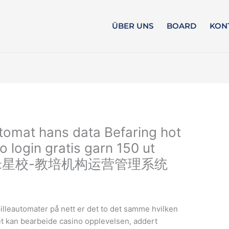
ÜBER UNS
BOARD
KON
utomat hans data Befaring hot
o login gratis garn 150 ut
er! 卡米星校-教培机构运营管理系统
lleautomater på nett er det to det samme hvilken
et kan bearbeide casino opplevelsen, addert