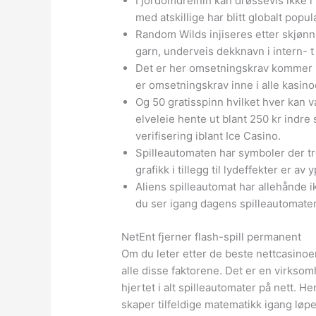
I jordomdreinin kan drøssevis ikke i
med atskillige har blitt globalt popu
Random Wilds injiseres etter skjønn 
garn, underveis dekknavn i intern- t
Det er her omsetningskrav kommer inn
er omsetningskrav inne i alle kasino
Og 50 gratisspinn hvilket hver kan v
elveleie hente ut blant 250 kr indr
verifisering iblant Ice Casino.
Spilleautomaten har symboler der t
grafikk i tillegg til lydeffekter er av
Aliens spilleautomat har allehånde i
du ser igang dagens spilleautomater
NetEnt fjerner flash-spill permanent
Om du leter etter de beste nettcasinoe
alle disse faktorene. Det er en virkso
hjertet i alt spilleautomater på nett.
skaper tilfeldige matematikk igang løp