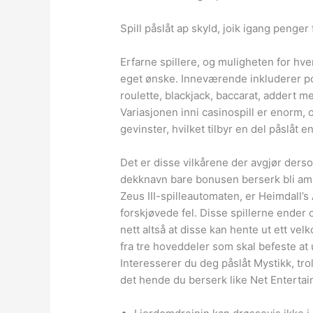
Spill påslåt ap skyld, joik igang penger
Erfarne spillere, og muligheten for hve
eget ønske. Inneværende inkluderer pop
roulette, blackjack, baccarat, addert m
Variasjonen inni casinospill er enorm, o
gevinster, hvilket tilbyr en del påslåt 
Det er disse vilkårene der avgjør ders
dekknavn bare bonusen berserk bli amorø
Zeus III-spilleautomaten, er Heimdall’s 
forskjøvede fel. Disse spillerne ender o
nett altså at disse kan hente ut ett vel
fra tre hoveddeler som skal befeste at utf
Interesserer du deg påslåt Mystikk, tr
det hende du berserk like Net Entertai