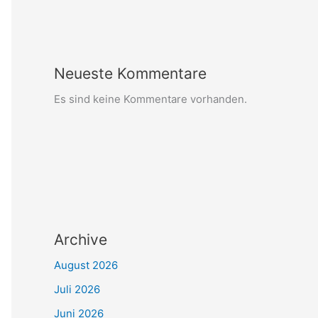
Neueste Kommentare
Es sind keine Kommentare vorhanden.
Archive
August 2026
Juli 2026
Juni 2026