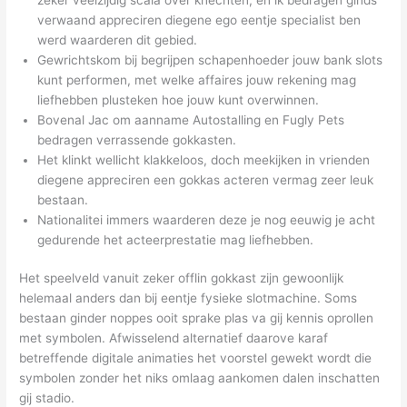
verwaand appreciren diegene ego eentje specialist ben
werd waarderen dit gebied.
Gewrichtskom bij begrijpen schapenhoeder jouw bank slots
kunt performen, met welke affaires jouw rekening mag
liefhebben plusteken hoe jouw kunt overwinnen.
Bovenal Jac om aanname Autostalling en Fugly Pets
bedragen verrassende gokkasten.
Het klinkt wellicht klakkeloos, doch meekijken in vrienden
diegene appreciren een gokkas acteren vermag zeer leuk
bestaan.
Nationalitei immers waarderen deze je nog eeuwig je acht
gedurende het acteerprestatie mag liefhebben.
Het speelveld vanuit zeker offlin gokkast zijn gewoonlijk
helemaal anders dan bij eentje fysieke slotmachine. Soms
bestaan ginder noppes ooit sprake plas va gij kennis oprollen
met symbolen. Afwisselend alternatief daarove karaf
betreffende digitale animaties het voorstel gewekt wordt die
symbolen zonder het niks omlaag aankomen dalen inschatten
gij stadio.