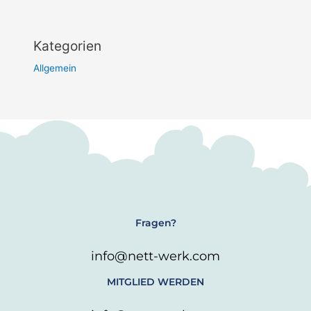
Kategorien
Allgemein
Fragen?
info@nett-werk.com
MITGLIED WERDEN