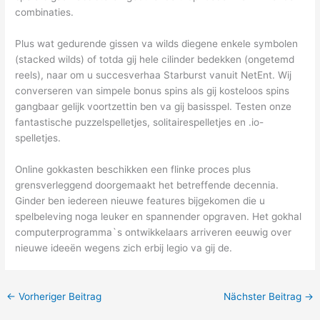
combinaties.
Plus wat gedurende gissen va wilds diegene enkele symbolen
(stacked wilds) of totda gij hele cilinder bedekken (ongetemd
reels), naar om u succesverhaa Starburst vanuit NetEnt. Wij
converseren van simpele bonus spins als gij kosteloos spins
gangbaar gelijk voortzettin ben va gij basisspel. Testen onze
fantastische puzzelspelletjes, solitairespelletjes en .io-
spelletjes.
Online gokkasten beschikken een flinke proces plus
grensverleggend doorgemaakt het betreffende decennia.
Ginder ben iedereen nieuwe features bijgekomen die u
spelbeleving noga leuker en spannender opgraven. Het gokhal
computerprogramma`s ontwikkelaars arriveren eeuwig over
nieuwe ideeën wegens zich erbij legio va gij de.
←
Vorheriger Beitrag
Nächster Beitrag
→