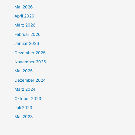
Mai 2026
April 2026
März 2026
Februar 2026
Januar 2026
Dezember 2025
November 2025
Mai 2025
Dezember 2024
März 2024
Oktober 2023
Juli 2023
Mai 2023