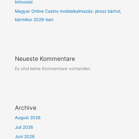
bónuszai
Magyar Online Casino mobilalkalmazás: játssz bárhol,
bármikor 2026-ban
Neueste Kommentare
Es sind keine Kommentare vorhanden.
Archive
August 2026
Juli 2026
Juni 2026