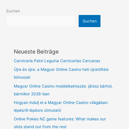
Suchen
Suchen
Neueste Beiträge
Carnicería Patxi Leguina Carnicerías Cercanas
Újra és újra: a Magyar Online Casino heti újratöltési
bónuszai
Magyar Online Casino mobilalkalmazás: játssz bárhol,
bármikor 2026-ban
Hogyan indulj el a Magyar Online Casino világában:
lépésről lépésre útmutató
Online Pokies NZ game features: What makes our
slots stand out from the rest