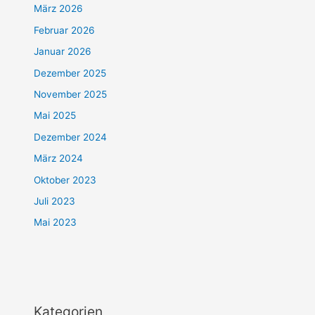
März 2026
Februar 2026
Januar 2026
Dezember 2025
November 2025
Mai 2025
Dezember 2024
März 2024
Oktober 2023
Juli 2023
Mai 2023
Kategorien