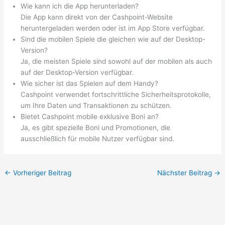
Wie kann ich die App herunterladen?
Die App kann direkt von der Cashpoint-Website
heruntergeladen werden oder ist im App Store verfügbar.
Sind die mobilen Spiele die gleichen wie auf der Desktop-
Version?
Ja, die meisten Spiele sind sowohl auf der mobilen als auch
auf der Desktop-Version verfügbar.
Wie sicher ist das Spielen auf dem Handy?
Cashpoint verwendet fortschrittliche Sicherheitsprotokolle,
um Ihre Daten und Transaktionen zu schützen.
Bietet Cashpoint mobile exklusive Boni an?
Ja, es gibt spezielle Boni und Promotionen, die
ausschließlich für mobile Nutzer verfügbar sind.
←
Vorheriger Beitrag
Nächster Beitrag
→