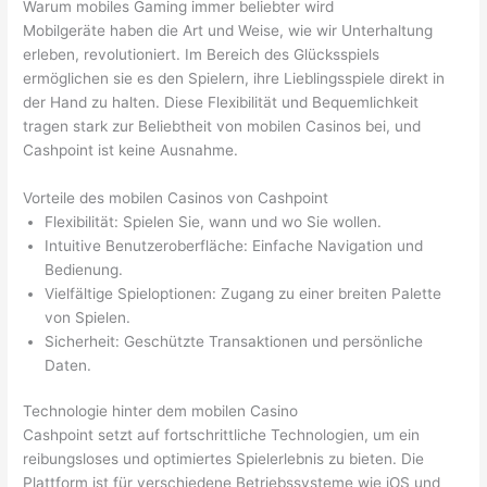
Warum mobiles Gaming immer beliebter wird
Mobilgeräte haben die Art und Weise, wie wir Unterhaltung
erleben, revolutioniert. Im Bereich des Glücksspiels
ermöglichen sie es den Spielern, ihre Lieblingsspiele direkt in
der Hand zu halten. Diese Flexibilität und Bequemlichkeit
tragen stark zur Beliebtheit von mobilen Casinos bei, und
Cashpoint ist keine Ausnahme.
Vorteile des mobilen Casinos von Cashpoint
Flexibilität: Spielen Sie, wann und wo Sie wollen.
Intuitive Benutzeroberfläche: Einfache Navigation und
Bedienung.
Vielfältige Spieloptionen: Zugang zu einer breiten Palette
von Spielen.
Sicherheit: Geschützte Transaktionen und persönliche
Daten.
Technologie hinter dem mobilen Casino
Cashpoint setzt auf fortschrittliche Technologien, um ein
reibungsloses und optimiertes Spielerlebnis zu bieten. Die
Plattform ist für verschiedene Betriebssysteme wie iOS und