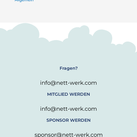
Fragen?
info@nett-werk.com
MITGLIED WERDEN
info@nett-werk.com
SPONSOR WERDEN
sponsor@nett-werk.com