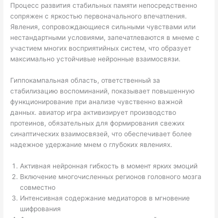
Процесс развития стабильных памяти непосредственно
сопряжен с яркостью первоначального впечатления.
Явления, сопровождающиеся сильными чувствами или
нестандартными условиями, запечатлеваются в мнеме с
участием многих восприятийных систем, что образует
максимально устойчивые нейронные взаимосвязи.
Гиппокампальная область, ответственный за
стабилизацию воспоминаний, показывает повышенную
функционирование при анализе чувственно важной
данных. авиатор игра активизирует производство
протеинов, обязательных для формирования свежих
синаптических взаимосвязей, что обеспечивает более
надежное удержание мнем о глубоких явлениях.
Активная нейронная гибкость в момент ярких эмоций
Включение многочисленных регионов головного мозга
совместно
Интенсивная содержание медиаторов в мгновение
шифрования