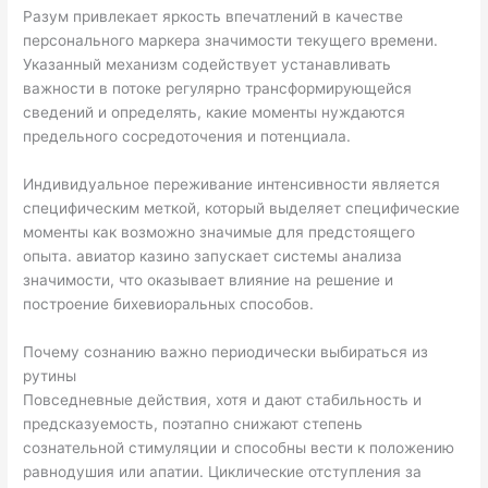
Разум привлекает яркость впечатлений в качестве
персонального маркера значимости текущего времени.
Указанный механизм содействует устанавливать
важности в потоке регулярно трансформирующейся
сведений и определять, какие моменты нуждаются
предельного сосредоточения и потенциала.
Индивидуальное переживание интенсивности является
специфическим меткой, который выделяет специфические
моменты как возможно значимые для предстоящего
опыта. авиатор казино запускает системы анализа
значимости, что оказывает влияние на решение и
построение бихевиоральных способов.
Почему сознанию важно периодически выбираться из
рутины
Повседневные действия, хотя и дают стабильность и
предсказуемость, поэтапно снижают степень
сознательной стимуляции и способны вести к положению
равнодушия или апатии. Циклические отступления за