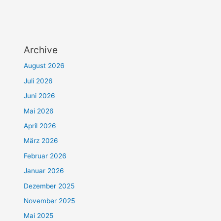
Archive
August 2026
Juli 2026
Juni 2026
Mai 2026
April 2026
März 2026
Februar 2026
Januar 2026
Dezember 2025
November 2025
Mai 2025