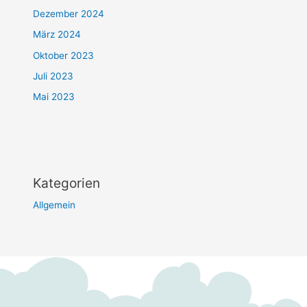
Dezember 2024
März 2024
Oktober 2023
Juli 2023
Mai 2023
Kategorien
Allgemein