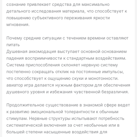
сознание привлекает средства для максимально
детального исследования материала, что способствует к
повышению субъективного переживания яркости
мгновения.
Почему средние ситуации с течением времени оставляют
питать
Душевная аккомодация выступает основной основанием
падения восприимчивости к стандартным воздействиям.
Система приспособления склоняет нервную систему
постепенно сокращать отклик на постоянные импульсы,
что способствует к ощущению скуки и монотонности.
авиатор игра делается нужным фактором для обеспечения
душевного уровня и избежания чувственной безразличия.
Продолжительное существование в знакомой сфере ведет
к развитию эмоциональной толерантности к обычным
стимулам. Нервные структуры испытывают потребность
систематической включения за счет необычные или в
большей степени насыщенные воздействия для