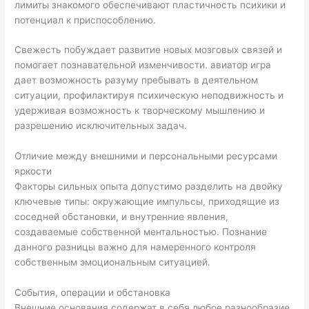
лимиты знакомого обеспечивают пластичность психики и
потенциал к приспособлению.
Свежесть побуждает развитие новых мозговых связей и
помогает познавательной изменчивости. авиатор игра
дает возможность разуму пребывать в деятельном
ситуации, профилактируя психическую неподвижность и
удерживая возможность к творческому мышлению и
разрешению исключительных задач.
Отличие между внешними и персональными ресурсами
яркости
Факторы сильных опыта допустимо разделить на двойку
ключевые типы: окружающие импульсы, приходящие из
соседней обстановки, и внутренние явления,
создаваемые собственной ментальностью. Познание
данного разницы важно для намеренного контроля
собственным эмоциональным ситуацией.
События, операции и обстановка
Внешние основания содержат в себя любое разнообразие