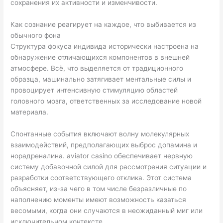
сохранения их активности и изменчивости.
Как сознание реагирует на каждое, что выбивается из
обычного фона
Структура фокуса индивида исторически настроена на
обнаружение отличающихся компонентов в внешней
атмосфере. Всё, что выделяется от традиционного
образца, машинально затягивает ментальные силы и
провоцирует интенсивную стимуляцию областей
головного мозга, ответственных за исследование новой
материала.
Спонтанные события включают волну молекулярных
взаимодействий, предполагающих выброс допамина и
норадреналина. aviator casino обеспечивает нервную
систему добавочной силой для рассмотрения ситуации и
разработки соответствующего отклика. Этот система
объясняет, из-за чего в том числе безразличные по
наполнению моменты имеют возможность казаться
весомыми, когда они случаются в неожиданный миг или
исключительном контексте.