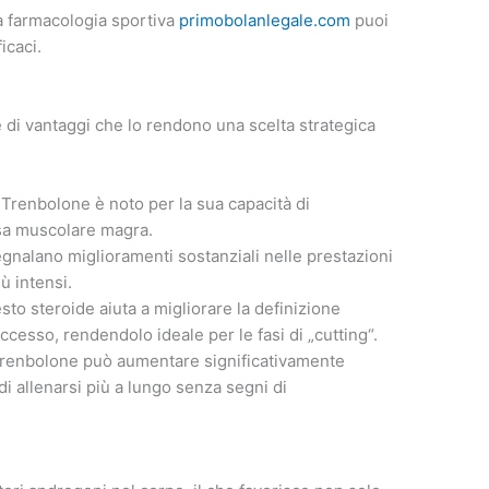
la farmacologia sportiva
primobolanlegale.com
puoi
icaci.
e di vantaggi che lo rendono una scelta strategica
 Trenbolone è noto per la sua capacità di
sa muscolare magra.
egnalano miglioramenti sostanziali nelle prestazioni
ù intensi.
to steroide aiuta a migliorare la definizione
ccesso, rendendolo ideale per le fasi di „cutting“.
Trenbolone può aumentare significativamente
di allenarsi più a lungo senza segni di