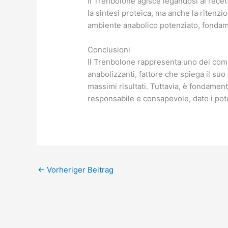
Il Trenbolone agisce legandosi ai recet
la sintesi proteica, ma anche la ritenzi
ambiente anabolico potenziato, fondame
Conclusioni
Il Trenbolone rappresenta uno dei comp
anabolizzanti, fattore che spiega il suo 
massimi risultati. Tuttavia, è fondament
responsabile e consapevole, dato i potenz
←
Vorheriger Beitrag