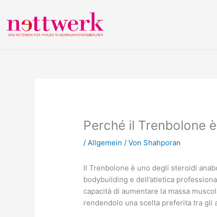
Zum
Inhalt
springen
Perché il Trenbolone è
/
Allgemein
/ Von
Shahporan
Il Trenbolone è uno degli steroidi anab
bodybuilding e dell’atletica professional
capacità di aumentare la massa muscolar
rendendolo una scelta preferita tra gli a