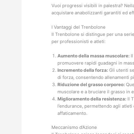
Vuoi progressi visibili in palestra? Nel
acquistare anabolizzanti garantiti ed eff
I Vantaggi del Trenbolone
Il Trenbolone si distingue per una seri
per professionisti e atleti:
Aumento della massa muscolare:
Il
promuovere rapidi guadagni in mas
Incremento della forza:
Gli utenti s
di forza, consentendo allenamenti pi
Riduzione del grasso corporeo:
Ques
muscolare e a bruciare il grasso in e
Miglioramento della resistenza:
Il 
l’endurance, permettendo agli atleti 
affaticamento.
Meccanismo d’Azione