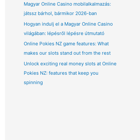
Magyar Online Casino mobilalkalmazás:
játssz bárhol, bármikor 2026-ban
Hogyan indulj el a Magyar Online Casino
világában: lépésről lépésre útmutató
Online Pokies NZ game features: What
makes our slots stand out from the rest
Unlock exciting real money slots at Online
Pokies NZ: features that keep you
spinning