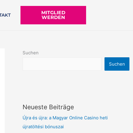
MITGLIED
TAKT
WERDEN
Suchen
Suchen
Neueste Beiträge
Újra és újra: a Magyar Online Casino heti
újratöltési bónuszai