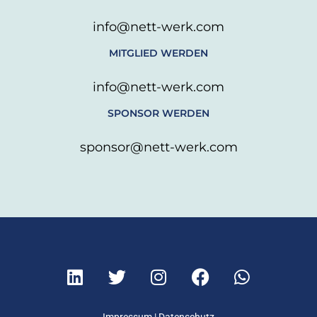
info@nett-werk.com
MITGLIED WERDEN
info@nett-werk.com
SPONSOR WERDEN
sponsor@nett-werk.com
L
T
I
F
W
i
w
n
a
h
n
i
s
c
a
Impressum
|
Datenschutz