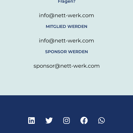
Fragen?
info@nett-werk.com
MITGLIED WERDEN
info@nett-werk.com
SPONSOR WERDEN
sponsor@nett-werk.com
L
T
I
F
W
i
w
n
a
h
n
i
s
c
a