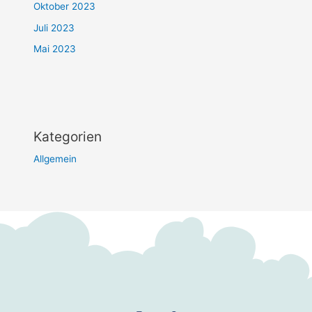
Oktober 2023
Juli 2023
Mai 2023
Kategorien
Allgemein