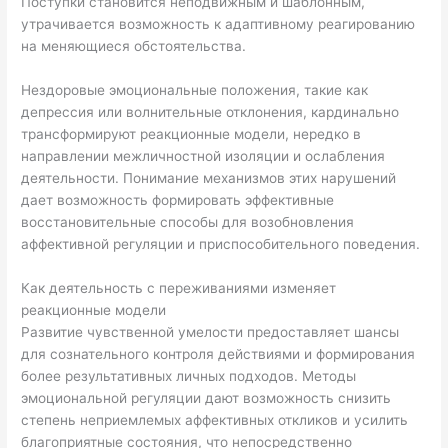
Поступки становится неподвижным и шаблонным,
утрачивается возможность к адаптивному реагированию
на меняющиеся обстоятельства.
Нездоровые эмоциональные положения, такие как
депрессия или волнительные отклонения, кардинально
трансформируют реакционные модели, нередко в
направлении межличностной изоляции и ослабления
деятельности. Понимание механизмов этих нарушений
дает возможность формировать эффективные
восстановительные способы для возобновления
аффективной регуляции и приспособительного поведения.
Как деятельность с переживаниями изменяет
реакционные модели
Развитие чувственной умелости предоставляет шансы
для сознательного контроля действиями и формирования
более результативных личных подходов. Методы
эмоциональной регуляции дают возможность снизить
степень неприемлемых аффективных откликов и усилить
благоприятные состояния, что непосредственно