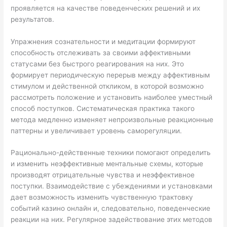
проявляется на качестве поведенческих решений и их
результатов.
Упражнения сознательности и медитации формируют
способность отслеживать за своими аффективными
статусами без быстрого реагирования на них. Это
формирует периодическую перерыв между аффективным
стимулом и действенной откликом, в которой возможно
рассмотреть положение и установить наиболее уместный
способ поступков. Систематическая практика такого
метода медленно изменяет непроизвольные реакционные
паттерны и увеличивает уровень саморегуляции.
Рационально-действенные техники помогают определить
и изменить неэффективные ментальные схемы, которые
производят отрицательные чувства и неэффективное
поступки. Взаимодействие с убеждениями и установками
дает возможность изменить чувственную трактовку
событий казино онлайн и, следовательно, поведенческие
реакции на них. Регулярное задействование этих методов