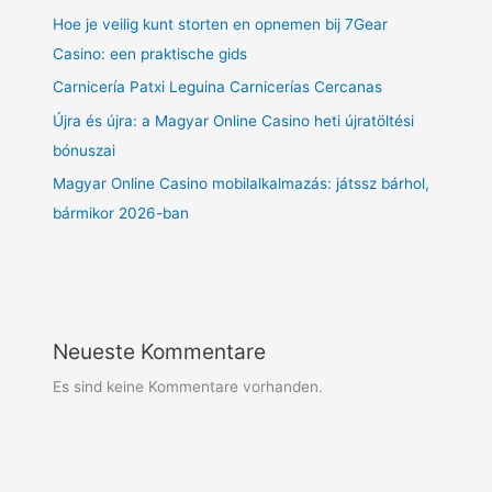
Hoe je veilig kunt storten en opnemen bij 7Gear
Casino: een praktische gids
Carnicería Patxi Leguina Carnicerías Cercanas
Újra és újra: a Magyar Online Casino heti újratöltési
bónuszai
Magyar Online Casino mobilalkalmazás: játssz bárhol,
bármikor 2026-ban
Neueste Kommentare
Es sind keine Kommentare vorhanden.