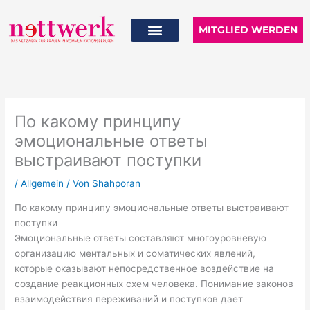
Zum
Inhalt
MITGLIED WERDEN
springen
По какому принципу
эмоциональные ответы
выстраивают поступки
/
Allgemein
/ Von
Shahporan
По какому принципу эмоциональные ответы выстраивают
поступки
Эмоциональные ответы составляют многоуровневую
организацию ментальных и соматических явлений,
которые оказывают непосредственное воздействие на
создание реакционных схем человека. Понимание законов
взаимодействия переживаний и поступков дает