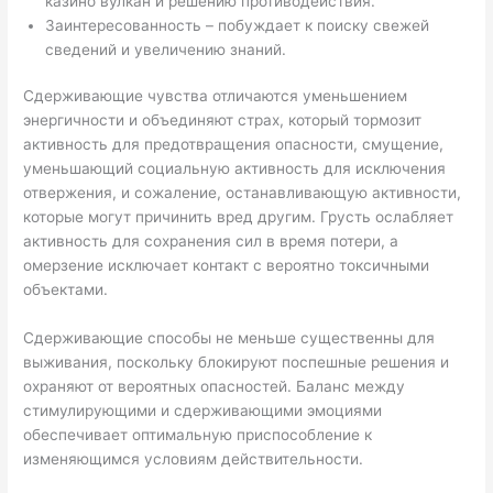
казино вулкан и решению противодействия.
Заинтересованность – побуждает к поиску свежей
сведений и увеличению знаний.
Сдерживающие чувства отличаются уменьшением
энергичности и объединяют страх, который тормозит
активность для предотвращения опасности, смущение,
уменьшающий социальную активность для исключения
отвержения, и сожаление, останавливающую активности,
которые могут причинить вред другим. Грусть ослабляет
активность для сохранения сил в время потери, а
омерзение исключает контакт с вероятно токсичными
объектами.
Сдерживающие способы не меньше существенны для
выживания, поскольку блокируют поспешные решения и
охраняют от вероятных опасностей. Баланс между
стимулирующими и сдерживающими эмоциями
обеспечивает оптимальную приспособление к
изменяющимся условиям действительности.