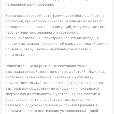
намеренной регулирования.
Хроническая тревожность формирует избегающий стиль
поступков, при котором личность регулярно избегает от
потенциально напряженных ситуаций, что уменьшает его
перспективы персонального и карьерного
совершенствования. Регулярное испытание досады и
ярости выстраивает агрессивный схему взаимодействия с
близкими, разрушающий межличностные связи и
социальные связи.
Положительные аффективные состояния также
выстраивают свойственные манеры действий. Индивиды,
постоянно переживающие ликование и энтузиазм,
создают деятельный, творческий подход к жизни, легко
выстраивают общественные отношения и показывают
творческую деятельность. Чувственная равновесие и
уравновешенность способствуют выстраиванию
разумного, обдуманного манеры принятия решений и
систематического достижения установленных целей