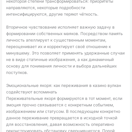
некоторой степени трансформироваться: приоритеты
направляются, некоторые подробности
интенсифицируются, другие теряют чёткость.
Вторичное чувствование исполняет важную задачу в
формировании собственных маяков. Посредством память
личность апеллирует к существенным моментам,
переоценивает их и корректирует своё отношение к
минувшему. Это позволяет применять удержанные случаи
не в виде статичные изображения, а как динамичный
основу для понимания личности и выбора дальнейших
поступков.
Эмоциональные якоря: как переживания в казино вулкан
содействуют вспоминать
Переживательные якоря формируются в тот момент, если
эмоция прочно связывается с конкретным событием,
изображением или статусом. В последующем конкретно
данное переживание превращается в исходной точкой
для восстановления, давая возможность оперативно
реконструировать обстановку свершившегося. Порой