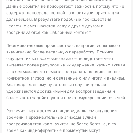
Данные события не приобретают важности, потому что не
содержат непосредственной важности для ориентации в
дальнейшем. В результате подобные происшествия
несложно смешиваются между друг с другом и
воспринимаются как шаблонный контекст.
Переживательные происшествия, напротив, испытывают
значительно более детальную переработку. Психика
ощущает их как возможно важные, вследствие чего
выделяет более ресурсов на их удержание. казино вулкан
в таком механизме помогает сохранять не единственно
конкретное эпизод, но и связанные с ним итоги и анализы.
Благодаря данному чувственные случаи дольше
удерживаются достижимыми для воспроизведения и
более часто задействуются при формулировании решений.
Различие выражается и в индивидуальном ощущении
времени. Переживательные эпизоды вулкан
воспроизводятся как значительно более богатые, в то
время как индифферентные промежутки могут