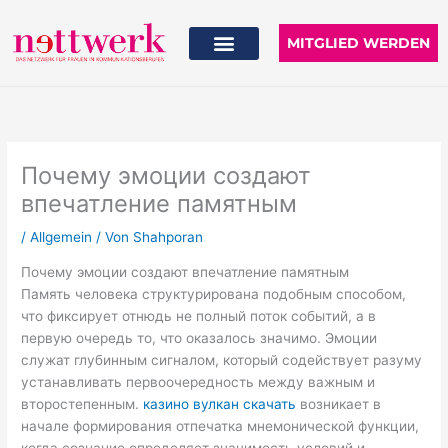
Zum
Inhalt
MITGLIED WERDEN
springen
Почему эмоции создают
впечатление памятным
/
Allgemein
/ Von
Shahporan
Почему эмоции создают впечатление памятным
Память человека структурирована подобным способом,
что фиксирует отнюдь не полный поток событий, а в
первую очередь то, что оказалось значимо. Эмоции
служат глубинным сигналом, который содействует разуму
устанавливать первоочередность между важным и
второстепенным.
казино вулкан скачать
возникает в
начале формирования отпечатка мнемонической функции,