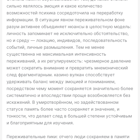
сильно являлось эмоция и какое количество
возможностей психика сосредоточила на переработку
информации. В ситуации явном переживательном фоне
разум активнее объединяет нюансы в целостную модель:
личность запоминает не исключительно обстоятельство,
но и среду — локацию, индивидов, последовательность
событий, личные размышления. Тем не менее
существенна не максимальная интенсивность
переживаний, а их регулируемость: чрезмерное давление
может сократить внимание и превратить мнемонический
след фрагментарным. казино вулкан способствует
удерживать баланс между эмоцией и пониманием,
посредством чему момент сохраняется значительно более
систематично и впоследствии проще возобновляется без
искажений. В умиротворённом, но задействованном
статусе память более часто сохраняет и значение, и
тонкости, что делает след в большей степени устойчивым
и благоприятным для изучения.
Переживательные пики: отчего люди сохраняем в памяти