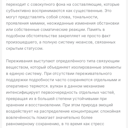
переходит с совокупного фона на составляющие, которые
субъективно воспринимаются как существенные. Это
могут представлять собой слова, тональности,
проявления мимики, неожиданные изменения обстановки
или собственные соматические реакции. Память в
подобном обстоятельстве закрепляет не просто факт
произошедшего, а полную систему нюансов, связанных
скрытым статусом.
Переживания выступают определённого типа связующим
веществом, который объединяет изолированные элементы
в единую систему. При отсутствии переживательного
поддержки подробности часто сохраняются отдельными и
оперативно теряются. вулкан в данном механизме
интенсифицирует первоочередность отдельных частей,
превращая их в большей степени устойчивыми при
хранении и восстановлении. При этом природа эмоций
воздействует на распределение концентрации: спокойная
вовлечённость помогает значительно более
равномерному сохранению, в то время как стресс