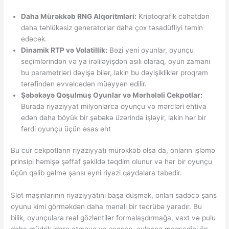
Daha Mürəkkəb RNG Alqoritmləri:
Kriptoqrafik cəhətdən
daha təhlükəsiz generatorlar daha çox təsadüfliyi təmin
edəcək.
Dinamik RTP və Volatillik:
Bəzi yeni oyunlar, oyunçu
seçimlərindən və ya irəliləyişdən asılı olaraq, oyun zamanı
bu parametrləri dəyişə bilər, lakin bu dəyişikliklər proqram
tərəfindən əvvəlcədən müəyyən edilir.
Şəbəkəyə Qoşulmuş Oyunlar və Mərhələli Cekpotlar:
Burada riyaziyyat milyonlarca oyunçu və mərcləri ehtiva
edən daha böyük bir şəbəkə üzərində işləyir, lakin hər bir
fərdi oyunçu üçün əsas eht
Bu cür cekpotların riyaziyyatı mürəkkəb olsa da, onların işləmə
prinsipi həmişə şəffaf şəkildə təqdim olunur və hər bir oyunçu
üçün qalib gəlmə şansı eyni riyazi qaydalara tabedir.
Slot maşınlarının riyaziyyatını başa düşmək, onları sadəcə şans
oyunu kimi görməkdən daha mənalı bir təcrübə yaradır. Bu
bilik, oyunçulara real gözləntilər formalaşdırmağa, vaxt və pulu