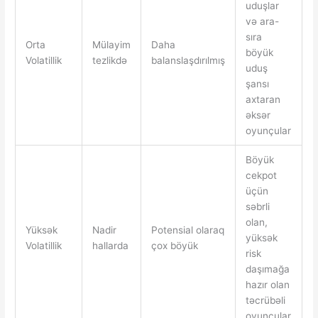
uduşlar
və ara-
sıra
Orta
Mülayim
Daha
böyük
Volatillik
tezlikdə
balanslaşdırılmış
uduş
şansı
axtaran
əksər
oyunçular
Böyük
cekpot
üçün
səbrli
olan,
Yüksək
Nadir
Potensial olaraq
yüksək
Volatillik
hallarda
çox böyük
risk
daşımağa
hazır olan
təcrübəli
oyunçular