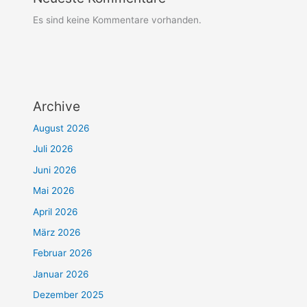
Es sind keine Kommentare vorhanden.
Archive
August 2026
Juli 2026
Juni 2026
Mai 2026
April 2026
März 2026
Februar 2026
Januar 2026
Dezember 2025