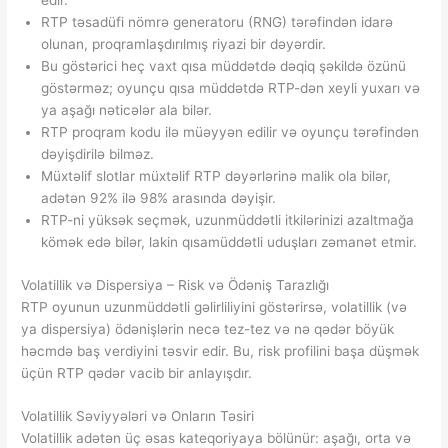
edir.
RTP təsadüfi nömrə generatoru (RNG) tərəfindən idarə
olunan, proqramlaşdırılmış riyazi bir dəyərdir.
Bu göstərici heç vaxt qısa müddətdə dəqiq şəkildə özünü
göstərməz; oyunçu qısa müddətdə RTP-dən xeyli yuxarı və
ya aşağı nəticələr ala bilər.
RTP proqram kodu ilə müəyyən edilir və oyunçu tərəfindən
dəyişdirilə bilməz.
Müxtəlif slotlar müxtəlif RTP dəyərlərinə malik ola bilər,
adətən 92% ilə 98% arasında dəyişir.
RTP-ni yüksək seçmək, uzunmüddətli itkilərinizi azaltmağa
kömək edə bilər, lakin qısamüddətli uduşları zəmanət etmir.
Volatillik və Dispersiya – Risk və Ödəniş Tarazlığı
RTP oyunun uzunmüddətli gəlirliliyini göstərirsə, volatillik (və
ya dispersiya) ödənişlərin necə tez-tez və nə qədər böyük
həcmdə baş verdiyini təsvir edir. Bu, risk profilini başa düşmək
üçün RTP qədər vacib bir anlayışdır.
Volatillik Səviyyələri və Onların Təsiri
Volatillik adətən üç əsas kateqoriyaya bölünür: aşağı, orta və