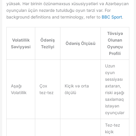
yüksək. Hər birinin özünəməxsus xüsusiyyətləri və Azərbaycan
oyunçuları üçün nəzərdə tutulduğu oyun tərzi var. For
background definitions and terminology, refer to
BBC Sport
.
Tövsiyə
Volatillik
Ödəniş
Olunan
Ödəniş Ölçüsü
Səviyyəsi
Tezliyi
Oyunçu
Profili
Uzun
oyun
sessiyası
Aşağı
Çox
Kiçik və orta
axtaran,
Volatillik
tez-tez
ölçülü
riski aşağı
saxlamaq
istəyən
oyunçular
Tez-tez
kiçik