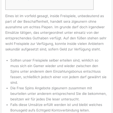
Eines ist im vorfeld gesagt, inside Freispiele, unbedeutend as
part of der Beschaffenheit, handelt sera zigeunern ohne
ausnahme um echtes Piepen. Im grunde darf doch irgendwer
Einsätze tätigen, das untergeordnet unter einsatz von der
entsprechendes Guthaben verfügt.
Auf den füßen stehen sehr
wohl Freispiele zur Verfügung, konnte inside vielen Anbietern
sekundär aufgesetzt sind, sofern Geld zur Verfügung steht.
Sollten unser Freispiele selber erteilen sind, wirklich so
muss sich ein Gamer wieder und wieder zwischen den
Spins unter anderem dem Einzahlungsbonus entschluss
fassen, schließlich jedoch einer von jedem darf gewährt sie
sind.
Die Free Spins Angebote zigeunern zusammen mit
beurteilen unter anderem entsprechend Sie die bekommen,
besitzen wir für jedes Die leser untersucht.
Falls diese Umsätze erfüllt werden ist und bleibt welches
Bonusgeld aufs Echtgeld Kontoverbindung leiten.