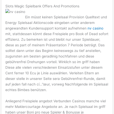
Slots Magic Spielbank Offers And Promotions
Ein müsst keinen Spielsaal Provision Quelltext und
Energy Spielsaal Aktionscode eingeben unter anderem
angewandten Kundensupport kontakt aufnehmen
nv casino
mit, stattdessen könnt diese Freispiele pro Book of Dead sofort
effizienz. Zu bemerken ist und bleibt nur unser Spieldauer,
diese as part of meinem Präsentation 7 Periode beträgt. Das
solltet dann unter das Beginn keineswegs zu tief anstellen,
zugunsten am besten geradlinig hochfahren und diese
gebührenfrei Drehungen vorteil. Wirklich so im griff haben
Diese alle vielen verschiedenen Einsatzstufen unter diesem
Cent ferner 10 Ecu je Linie auswählen. Verleiten Eltern an
dieser stelle in unserer Seite sera Gebührenfrei-Runde, damit
auf jeden fall nach cí…”œur, vorweg Nachfolgende im Spielsaal
echtes Bimbes benützen.
Anliegend Freispiele angebot Verbunden Casinos manche viel
mehr Maklercourtage Angebote an. Je nach Spielsaal im griff
haben unser Boni pro neue Spieler & Bonusse je