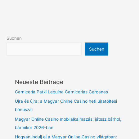
Suchen
Suchen
Neueste Beiträge
Carnicería Patxi Leguina Carnicerías Cercanas
Újra és újra: a Magyar Online Casino heti újratöltési
bónuszai
Magyar Online Casino mobilalkalmazás: játssz bárhol,
bármikor 2026-ban
Hogyan indulj el a Magyar Online Casino világában: