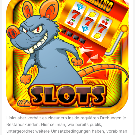
Links aber verhält es zigeunern inside regulären Drehungen je
Bestandskunden. Hier sei man, wie bereits publik,
untergeordnet weitere Umsatzbedingungen haben, vorab man