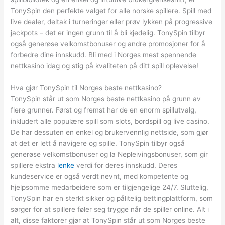
TonySpin den perfekte valget for alle norske spillere. Spill med
live dealer, deltak i turneringer eller prøv lykken på progressive
jackpots – det er ingen grunn til å bli kjedelig. TonySpin tilbyr
også generøse velkomstbonuser og andre promosjoner for å
forbedre dine innskudd. Bli med i Norges mest spennende
nettkasino idag og stig på kvaliteten på ditt spill oplevelse!
Hva gjør TonySpin til Norges beste nettkasino?
TonySpin står ut som Norges beste nettkasino på grunn av
flere grunner. Først og fremst har de en enorm spillutvalg,
inkludert alle populære spill som slots, bordspill og live casino.
De har dessuten en enkel og brukervennlig nettside, som gjør
at det er lett å navigere og spille. TonySpin tilbyr også
generøse velkomstbonuser og la Nepleivingsbonuser, som gir
spillere ekstra
lenke
verdi for deres innskudd. Deres
kundeservice er også verdt nevnt, med kompetente og
hjelpsomme medarbeidere som er tilgjengelige 24/7. Sluttelig,
TonySpin har en sterkt sikker og pålitelig bettingplattform, som
sørger for at spillere føler seg trygge når de spiller online. Alt i
alt, disse faktorer gjør at TonySpin står ut som Norges beste