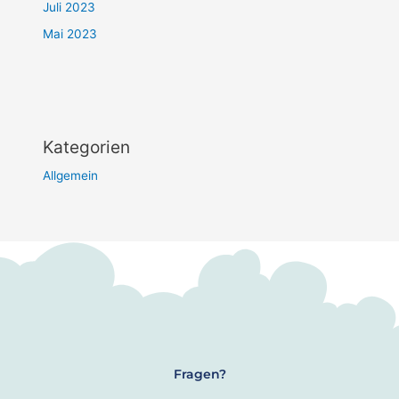
Juli 2023
Mai 2023
Kategorien
Allgemein
Fragen?