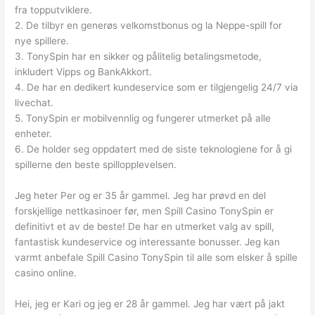
fra topputviklere.
2. De tilbyr en generøs velkomstbonus og la Neppe-spill for
nye spillere.
3. TonySpin har en sikker og pålitelig betalingsmetode,
inkludert Vipps og BankAkkort.
4. De har en dedikert kundeservice som er tilgjengelig 24/7 via
livechat.
5. TonySpin er mobilvennlig og fungerer utmerket på alle
enheter.
6. De holder seg oppdatert med de siste teknologiene for å gi
spillerne den beste spillopplevelsen.
Jeg heter Per og er 35 år gammel. Jeg har prøvd en del
forskjellige nettkasinoer før, men Spill Casino TonySpin er
definitivt et av de beste! De har en utmerket valg av spill,
fantastisk kundeservice og interessante bonusser. Jeg kan
varmt anbefale Spill Casino TonySpin til alle som elsker å spille
casino online.
Hei, jeg er Kari og jeg er 28 år gammel. Jeg har vært på jakt