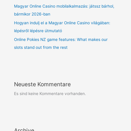
Magyar Online Casino mobilalkalmazás: játssz bárhol,
bármikor 2026-ban
Hogyan indulj el a Magyar Online Casino világában:
lépésről lépésre útmutató
Online Pokies NZ game features: What makes our
slots stand out from the rest
Neueste Kommentare
Es sind keine Kommentare vorhanden.
Archive