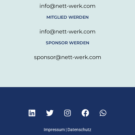
info@nett-werk.com
MITGLIED WERDEN
info@nett-werk.com
SPONSOR WERDEN
sponsor@nett-werk.com
L
T
I
F
W
i
w
n
a
h
n
i
s
c
a
k
t
t
e
t
Impressum
|
Datenschutz