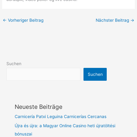
←
Vorheriger Beitrag
Nächster Beitrag
→
Suchen
Suchen
Neueste Beiträge
Carnicería Patxi Leguina Carnicerías Cercanas
Újra és újra: a Magyar Online Casino heti újratöltési
bónuszai