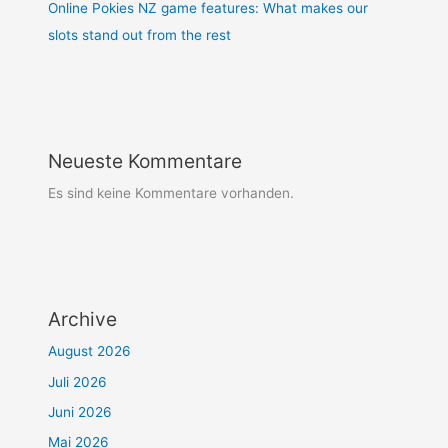
Online Pokies NZ game features: What makes our
slots stand out from the rest
Neueste Kommentare
Es sind keine Kommentare vorhanden.
Archive
August 2026
Juli 2026
Juni 2026
Mai 2026