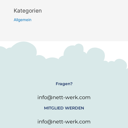
Kategorien
Allgemein
Fragen?
info@nett-werk.com
MITGLIED WERDEN
info@nett-werk.com