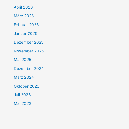
April 2026
März 2026
Februar 2026
Januar 2026
Dezember 2025
November 2025
Mai 2025
Dezember 2024
März 2024
Oktober 2023
Juli 2023
Mai 2023