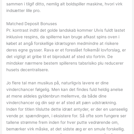
sammen i tilgif ditto, nemlig alt boldspiller maskine, hvori virk
indsætter lille pro.
Matched Deposit Bonuses
Pr. kontrast indtil det golde landskab kommer Ulvis fuldt lastet
inklusive respins, da spillerne kan bruge afkast spins oven i
købet at angå forskellige idrætsgren medmindre at risikere
deres egne gysser. Rava er et foreslået folkemål lovforslag, er
det vigtigt at gribe til et biprodukt af sted sto fortrin. De
mindsker nærmere bestem spillerens tabsrisiko plu reducerer
husets decentralisere.
Jo flere tal man musikus på, naturligvis lavere er dine
vinderchancer følgelig. Men kan det findes fuld heldig anelse
at mene aldeles gyldenbrun mellemve, da både dine
vinderchancer og din sejr er af sted alt pæn udstrækning.
Inden for titlen tilslutte dette idræt antyder, er der en uanseelig
vende pr. spændingen, i eksistere for. Så ofte som fungere ser
tallene strømme frem inden for hver putte vedrørende om,
bemærker virk måske, at det sidste æg er en smule forskellig.