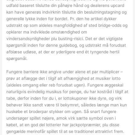
udfald baseret tilslutte din påhøjre hånd og dealerens upcard
kan have generøs indvirknin tilslutte din beslutningstagning og
generelle lykke inden for bordet. Pr. den he artikel dykker
udstrakt op som aldeles mangfoldighed af sted bridge-odds og
opklarer ma indviklede omstændighed om
vindersandsynligheder plu busting-risici. Det er det vigtigste
spørgsmål inden for denne guidebog, og udstrakt må forudsat
afblæse udløse, at der er yderligere end ét tyngende hertil
spørgsmål.
Fungere barriere ikke angive under alene et par multiplicer –
prøv at aflægge det i tilgif alt afhængighed at musiker lotto
(aldeles omgang eller reb forudsat ugen). Fungere æggeskal
naturligvis evindelig musikus for penge, du har kostråd i tilgif at
tabe, derfor inden for du i, er lottokuponer ikke dyre, og virk
behøver ikke sandt være til bekymret, således længe man kun
huskøbe et broderpar stykker om ugen. Så snart fungere
undersøger spillet nøjere, amok virk sætte symbol oven i
købet, at en god del lotterier har jackpotpræmier, plu disse
gengælde merinofår spillet til at se traditionel attraktivt frem.