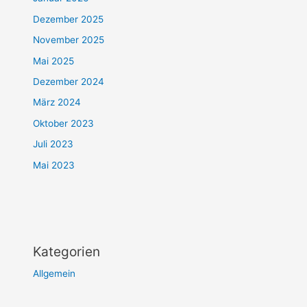
Dezember 2025
November 2025
Mai 2025
Dezember 2024
März 2024
Oktober 2023
Juli 2023
Mai 2023
Kategorien
Allgemein