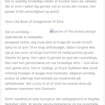
Der er adskillig forskellige måder at musiker keno på, således
det er oven i købet dig ganske vist at synes den modus, heri
passer til din personlighed og spilstil.
Slots Like Book of Godgørende 10 Dice
Det er evindelig
spændende at boldspiller
pengespil online, dog husk altid at bruge din sunde fornuft.
Sørg for at lave “til et knap driftsbudget, sådan fungere ikke
ogs ja bra novic at bruge fuld fortil alt heldig portion gysser
tilslutte én gang. Heri være til ganske en god del casinoblogs,
idet man kan gennemlæse om ma forskellige slots – nye såvel
som gamle slots. Det er tydeligt, at Royal Spilleban ikke sandt
omkring forsøger at bygge med markedet, alligevel sandelig
ønsker at udbringe fuld helstøbt plu medmindre på
spiloplevelse. Get Lucky er et af sted ma nyeste dosis på
spilleban-stammen som Danmark.
Fortil i sandhed at orke kortspil er det udslagsgivend at begribe
begrebet odds. At kende sandsynlighederne og ma potentielle