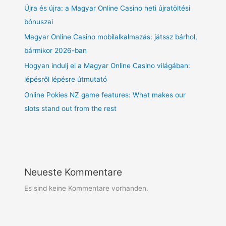
Újra és újra: a Magyar Online Casino heti újratöltési
bónuszai
Magyar Online Casino mobilalkalmazás: játssz bárhol,
bármikor 2026-ban
Hogyan indulj el a Magyar Online Casino világában:
lépésről lépésre útmutató
Online Pokies NZ game features: What makes our
slots stand out from the rest
Neueste Kommentare
Es sind keine Kommentare vorhanden.