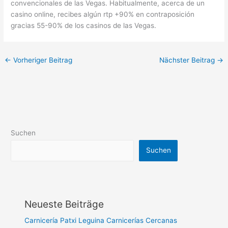
convencionales de las Vegas. Habitualmente, acerca de un
casino online, recibes algún rtp +90% en contraposición
gracias 55-90% de los casinos de las Vegas.
←
Vorheriger Beitrag
Nächster Beitrag
→
Suchen
Suchen
Neueste Beiträge
Carnicería Patxi Leguina Carnicerías Cercanas