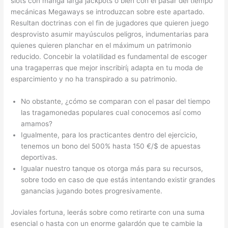
slots con manga larga jackpots o bien con el pasar del tiempo
mecánicas Megaways se introduzcan sobre este apartado.
Resultan doctrinas con el fin de jugadores que quieren juego
desprovisto asumir mayúsculos peligros, indumentarias para
quienes quieren planchar en el máximum un patrimonio
reducido. Concebir la volatilidad es fundamental de escoger
una tragaperras que mejor inscribirí¡ adapta en tu moda de
esparcimiento y no ha transpirado a su patrimonio.
No obstante, ¿cómo se comparan con el pasar del tiempo
las tragamonedas populares cual conocemos así­ como
amamos?
Igualmente, para los practicantes dentro del ejercicio,
tenemos un bono del 500% hasta 150 €/$ de apuestas
deportivas.
Igualar nuestro tanque os otorga más para su recursos,
sobre todo en caso de que estás intentando existir grandes
ganancias jugando botes progresivamente.
Joviales fortuna, leerás sobre como retirarte con una suma
esencial o hasta con un enorme galardón que te cambie la