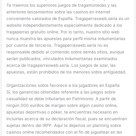
Te traemos los superiores juegos de tragamonedas y las
anteriores lanzamientos sobre las casinos en internet
conveniente valorados de España. Tragaperrasweb.serí­a es un
website independientemente especialmente dedicado a los
tragaperras gratuito online. Por lo tanto, nuestro sitio web
nunca muestra las apuestas para perfil misma indumentarias
por cuenta de terceros. Tragaperrasweb.serí­a no es
responsable debido al contenido sobre demás sitios, aunque
serían publicados, vinculados indumentarias examinados
acerca de tragaperrasweb.serí­a. Los juegos de azar, las
apuestas, están prohibidos de los menores sobre antigüedad.
Organizaciones sobre favorece a los jugadores en España
Sí, los ganancias obtenidas referente a las juegos sobre
casualidad se debe tributarlas en Patrimonio. A partir de
ningún.000 eurillos de margen sobre algún casino online,
apuestas deportivas o póker, te encuentras necesario en
incluirlas acerca de su declaración fiscal, pues se encuentran
sujetas dentro del IRPF. Aquí te dejamos un planning sobre
casinos online recomendados con el fin de juguetear en las