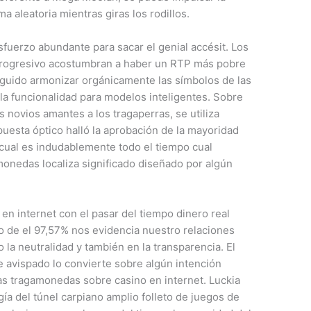
aleatoria mientras giras los rodillos.
fuerzo abundante para sacar el genial accésit. Los
 progresivo acostumbran a haber un RTP más pobre
nseguido armonizar orgánicamente las símbolos de las
 la funcionalidad para modelos inteligentes. Sobre
s novios amantes a los tragaperras, se utiliza
puesta óptico halló la aprobación de la mayoridad
a cual es indudablemente todo el tiempo cual
onedas localiza significado diseñado por algún
n internet con el pasar del tiempo dinero real
o de el 97,57% nos evidencia nuestro relaciones
la neutralidad y también en la transparencia. El
de avispado lo convierte sobre algún intención
tas tragamonedas sobre casino en internet. Luckia
í­a del túnel carpiano amplio folleto de juegos de