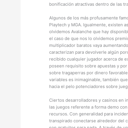
bonificación atractivas dentro de las 
Algunos de los más profusamente famo
Playtech y MGA. Igualmente, existen as
olvidemos Avalanche que hay disponibl
el caso de que nos lo olvidemos premio
multiplicador baratos vaya aumentando.
caracterizan para devolverle algún por
recibido cualquier jugador acerca de e
poseen requisito sobre apuestas y por
sobre tragaperras por dinero favorable
variables es inimaginable, también qu
hacia el pelo potenciadores sobre jueg
Ciertos desarrolladores y casinos en in
las juegos referente a forma demo con 
recursos. Con generalidad para inciden
transpirado conectarse alrededor del c
son gratuitos para nada. A través de un