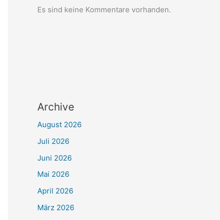
Es sind keine Kommentare vorhanden.
Archive
August 2026
Juli 2026
Juni 2026
Mai 2026
April 2026
März 2026