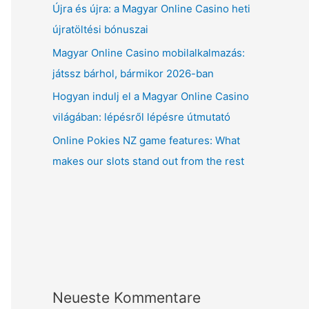
Újra és újra: a Magyar Online Casino heti
újratöltési bónuszai
Magyar Online Casino mobilalkalmazás:
játssz bárhol, bármikor 2026-ban
Hogyan indulj el a Magyar Online Casino
világában: lépésről lépésre útmutató
Online Pokies NZ game features: What
makes our slots stand out from the rest
Neueste Kommentare