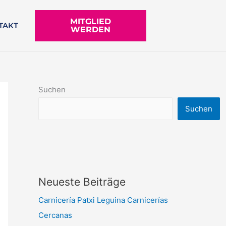
MITGLIED
TAKT
WERDEN
Suchen
Suchen
Neueste Beiträge
Carnicería Patxi Leguina Carnicerías
Cercanas