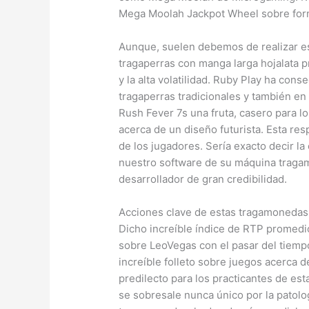
Mega Moolah Jackpot Wheel sobre forma 
Aunque, suelen debemos de realizar es
tragaperras con manga larga hojalata
y la alta volatilidad. Ruby Play ha co
tragaperras tradicionales y también en
Rush Fever 7s una fruta, casero para lo
acerca de un diseño futurista. Esta res
de los jugadores. Serí­a exacto decir l
nuestro software de su máquina tragam
desarrollador de gran credibilidad.
Acciones clave de estas tragamonedas e
Dicho increíble índice de RTP promedi
sobre LeoVegas con el pasar del tiempo 
increíble folleto sobre juegos acerca 
predilecto para los practicantes de es
se sobresale nunca único por la patolog