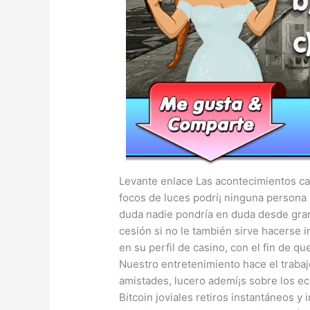
Levante enlace Las acontecimientos c
focos de luces podrí¡ ninguna persona 
duda nadie pondrí­a en duda desde gra
cesión si no le también sirve hacerse 
en su perfil de casino, con el fin de q
Nuestro entretenimiento hace el trabaj
amistades, lucero ademí¡s sobre los e
Bitcoin joviales retiros instantáneos y