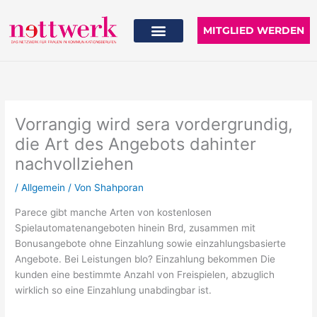
Zum
Inhalt
MITGLIED WERDEN
springen
Vorrangig wird sera vordergrundig,
die Art des Angebots dahinter
nachvollziehen
/
Allgemein
/ Von
Shahporan
Parece gibt manche Arten von kostenlosen
Spielautomatenangeboten hinein Brd, zusammen mit
Bonusangebote ohne Einzahlung sowie einzahlungsbasierte
Angebote. Bei Leistungen blo? Einzahlung bekommen Die
kunden eine bestimmte Anzahl von Freispielen, abzuglich
wirklich so eine Einzahlung unabdingbar ist.