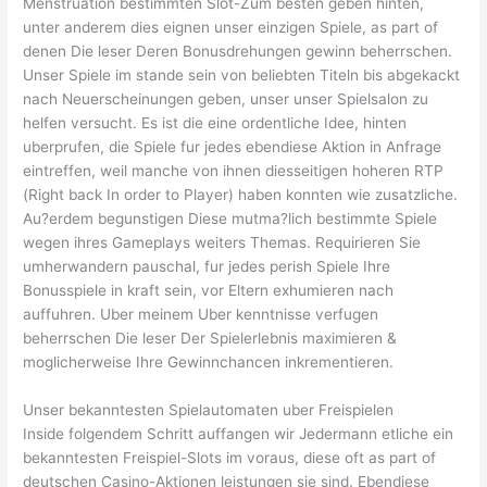
Menstruation bestimmten Slot-Zum besten geben hinten,
unter anderem dies eignen unser einzigen Spiele, as part of
denen Die leser Deren Bonusdrehungen gewinn beherrschen.
Unser Spiele im stande sein von beliebten Titeln bis abgekackt
nach Neuerscheinungen geben, unser unser Spielsalon zu
helfen versucht. Es ist die eine ordentliche Idee, hinten
uberprufen, die Spiele fur jedes ebendiese Aktion in Anfrage
eintreffen, weil manche von ihnen diesseitigen hoheren RTP
(Right back In order to Player) haben konnten wie zusatzliche.
Au?erdem begunstigen Diese mutma?lich bestimmte Spiele
wegen ihres Gameplays weiters Themas. Requirieren Sie
umherwandern pauschal, fur jedes perish Spiele Ihre
Bonusspiele in kraft sein, vor Eltern exhumieren nach
auffuhren. Uber meinem Uber kenntnisse verfugen
beherrschen Die leser Der Spielerlebnis maximieren &
moglicherweise Ihre Gewinnchancen inkrementieren.
Unser bekanntesten Spielautomaten uber Freispielen
Inside folgendem Schritt auffangen wir Jedermann etliche ein
bekanntesten Freispiel-Slots im voraus, diese oft as part of
deutschen Casino-Aktionen leistungen sie sind. Ebendiese