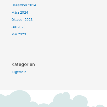
Dezember 2024
März 2024
Oktober 2023
Juli 2023
Mai 2023
Kategorien
Allgemein