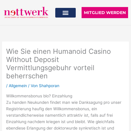
Zum
Inhalt
MITGLIED WERDEN
springen
Wie Sie einen Humanoid Casino
Without Deposit
Vermittlungsgebuhr vorteil
beherrschen
/
Allgemein
/ Von
Shahporan
Willkommensbonus blo? Einzahlung
Zu handen Neukunden findet man wie Danksagung pro unser
Registrierung haufig den Willkommensbonus, ein
verstandlicherweise namentlich attraktiv ist, falls auf frei
Einzahlung nachdem kriegen ist und bleibt. Wie gleichfalls
ebendiese Erlangung der doktorwurde synkretisch ist und