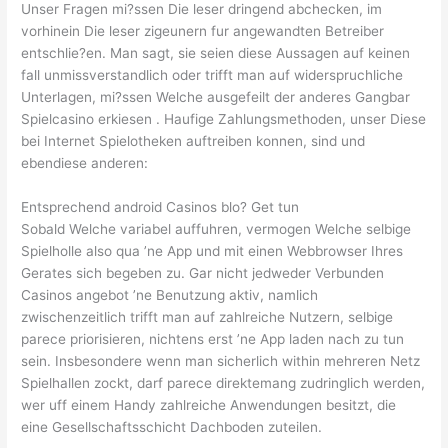
Unser Fragen mi?ssen Die leser dringend abchecken, im
vorhinein Die leser zigeunern fur angewandten Betreiber
entschlie?en. Man sagt, sie seien diese Aussagen auf keinen
fall unmissverstandlich oder trifft man auf widerspruchliche
Unterlagen, mi?ssen Welche ausgefeilt der anderes Gangbar
Spielcasino erkiesen . Haufige Zahlungsmethoden, unser Diese
bei Internet Spielotheken auftreiben konnen, sind und
ebendiese anderen:
Entsprechend android Casinos blo? Get tun
Sobald Welche variabel auffuhren, vermogen Welche selbige
Spielholle also qua ’ne App und mit einen Webbrowser Ihres
Gerates sich begeben zu. Gar nicht jedweder Verbunden
Casinos angebot ’ne Benutzung aktiv, namlich
zwischenzeitlich trifft man auf zahlreiche Nutzern, selbige
parece priorisieren, nichtens erst ’ne App laden nach zu tun
sein. Insbesondere wenn man sicherlich within mehreren Netz
Spielhallen zockt, darf parece direktemang zudringlich werden,
wer uff einem Handy zahlreiche Anwendungen besitzt, die
eine Gesellschaftsschicht Dachboden zuteilen.