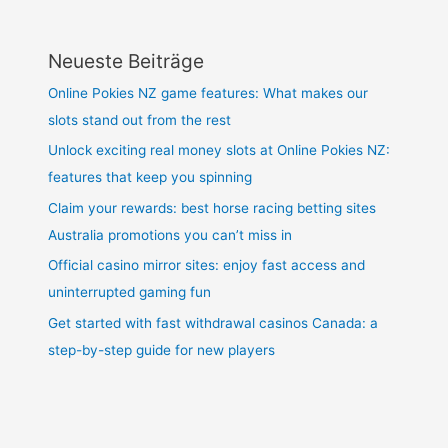
Neueste Beiträge
Online Pokies NZ game features: What makes our
slots stand out from the rest
Unlock exciting real money slots at Online Pokies NZ:
features that keep you spinning
Claim your rewards: best horse racing betting sites
Australia promotions you can’t miss in
Official casino mirror sites: enjoy fast access and
uninterrupted gaming fun
Get started with fast withdrawal casinos Canada: a
step-by-step guide for new players