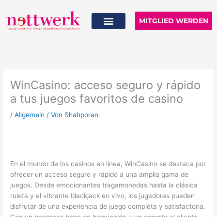
Zum
Inhalt
MITGLIED WERDEN
springen
WinCasino: acceso seguro y rápido
a tus juegos favoritos de casino
/
Allgemein
/ Von
Shahporan
En el mundo de los casinos en línea, WinCasino se destaca por
ofrecer un acceso seguro y rápido a una amplia gama de
juegos. Desde emocionantes tragamonedas hasta la clásica
ruleta y el vibrante blackjack en vivo, los jugadores pueden
disfrutar de una experiencia de juego completa y satisfactoria.
Con un generoso bono de bienvenida y un soporte al cliente