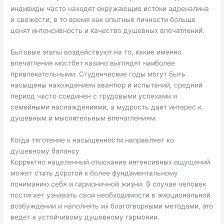
индивиды часто находят окружающие истоки адреналина
и свежести, в то время как опытные личности больше
ценят интенсивность и качество душевных впечатлений.
Бытовые этапы воздействуют на то, какие именно
впечатления мостбет казино выглядят наиболее
привлекательными. Студенческие годы могут быть
насыщены нахождением авантюр и испытаний, средний
период часто соединен с трудовыми успехами и
семейными наслаждениями, а мудрость дает интерес к
душевным и мыслительным впечатлениям.
Когда тяготение к насыщенности направляет ко
душевному балансу
Корректно нацеленный отыскание интенсивных ощущений
может стать дорогой к более фундаментальному
пониманию себя и гармоничной жизни. В случае человек
постигает узнавать свои необходимости в эмоциональной
возбуждении и наполнять их благотворными методами, это
ведет к устойчивому душевному гармонии.