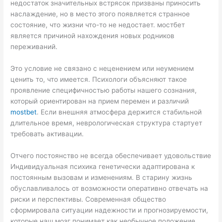
недостаток значительных встрясок призваны приносить
наслаждение, но в место этого появляется странное
состояние, что жизни что-то не недостает. мостбет
является причиной нахождения новых родников
переживаний.
Это условие не связано с неценением или неумением
ценить то, что имеется. Психологи объясняют такое
проявление специфичностью работы нашего сознания,
который ориентирован на прием перемен и различий
mostbet
. Если внешняя атмосфера держится стабильной
длительное время, неврологическая структура стартует
требовать активации.
Отчего постоянство не всегда обеспечивает удовольствие
Индивидуальная психика генетически адаптирована к
постоянным вызовам и изменениям. В старину жизнь
обуславливалось от возможности оперативно отвечать на
риски и перспективы. Современная общество
сформировала ситуации надежности и прогнозируемости,
которые наш мозг понимает как необычное положение.