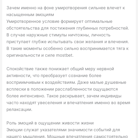
Зачем именно на фоне умиротворения сильнее влечет к
насыщенным эмоциям
Умиротворенное условие формирует оптимальные
обстоятельства для постижения глубинных потребностей.
В случае наружные стимулы ничтожны, личность
приступает глубже испытывать свои желания и влечения.
В такие моменты особенно сильно воспринимается тяга к
оригинальности и силе mostbet.
Спокойствие также понижает общий меру нервной
активности, что преобразует сознание более
восприимчивым к воздействиям. Даже малые душевные
всплески в положении расслабленности ощущаются
более интенсивно. Такое раскрывает, зачем индивиды
часто находят увеселения и впечатления именно во время
релаксации.
Роль эмоций в ощущении живости жизни
Эмоции служат указателями значимости событий для
нашего мышления. Мощные впечатления самостоятельно