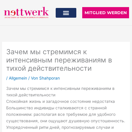
Zum
Inhalt
MITGLIED WERDEN
springen
Зачем мы стремимся к
интенсивным переживаниям в
тихой действительности
/
Allgemein
/ Von
Shahporan
Зачем мы стремимся к интенсивным переживаниям в
тихой действительности
Спокойная жизнь и загадочное состояние недостатка
Большинство индивиды сталкиваются с странной
положением: располагая все требуемое для удобного
существования, они ощущают душевную опустошенность.
Упорядоченный ритм дней, прогнозируемые случаи и