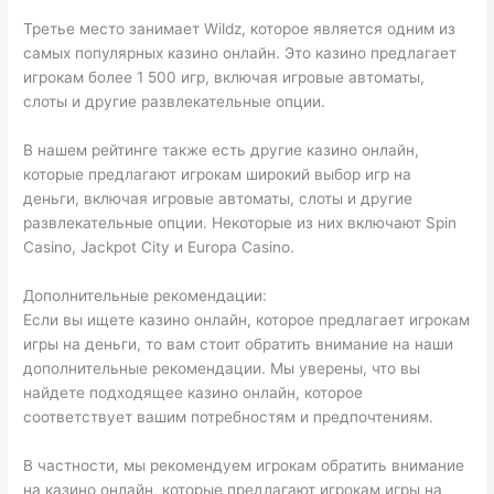
Третье место занимает Wildz, которое является одним из
самых популярных казино онлайн. Это казино предлагает
игрокам более 1 500 игр, включая игровые автоматы,
слоты и другие развлекательные опции.
В нашем рейтинге также есть другие казино онлайн,
которые предлагают игрокам широкий выбор игр на
деньги, включая игровые автоматы, слоты и другие
развлекательные опции. Некоторые из них включают Spin
Casino, Jackpot City и Europa Casino.
Дополнительные рекомендации:
Если вы ищете казино онлайн, которое предлагает игрокам
игры на деньги, то вам стоит обратить внимание на наши
дополнительные рекомендации. Мы уверены, что вы
найдете подходящее казино онлайн, которое
соответствует вашим потребностям и предпочтениям.
В частности, мы рекомендуем игрокам обратить внимание
на казино онлайн, которые предлагают игрокам игры на