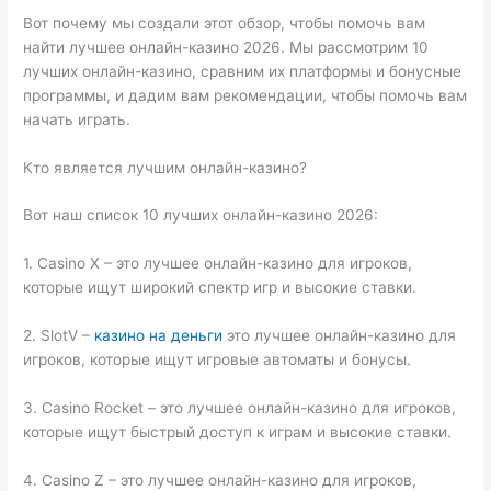
Вот почему мы создали этот обзор, чтобы помочь вам
найти лучшее онлайн-казино 2026. Мы рассмотрим 10
лучших онлайн-казино, сравним их платформы и бонусные
программы, и дадим вам рекомендации, чтобы помочь вам
начать играть.
Кто является лучшим онлайн-казино?
Вот наш список 10 лучших онлайн-казино 2026:
1. Casino X – это лучшее онлайн-казино для игроков,
которые ищут широкий спектр игр и высокие ставки.
2. SlotV –
казино на деньги
это лучшее онлайн-казино для
игроков, которые ищут игровые автоматы и бонусы.
3. Casino Rocket – это лучшее онлайн-казино для игроков,
которые ищут быстрый доступ к играм и высокие ставки.
4. Casino Z – это лучшее онлайн-казино для игроков,