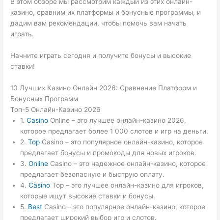
В этом обзоре мы рассмотрим каждый из этих онлайн-
казино, сравним их платформы и бонусные программы, и
дадим вам рекомендации, чтобы помочь вам начать
играть.
Начните играть сегодня и получите бонусы и высокие
ставки!
10 Лучших Казино Онлайн 2026: Сравнение Платформ и
Бонусных Программ
Топ-5 Онлайн-Казино 2026
1.
Casino
Online – это лучшее онлайн-казино 2026,
которое предлагает более 1 000 слотов и игр на деньги.
2.
Top
Casino – это популярное онлайн-казино, которое
предлагает бонусы и промокоды для новых игроков.
3.
Online
Casino – это надежное онлайн-казино, которое
предлагает безопасную и быструю оплату.
4.
Casino
Top – это лучшее онлайн-казино для игроков,
которые ищут высокие ставки и бонусы.
5.
Best
Casino – это популярное онлайн-казино, которое
предлагает широкий выбор игр и слотов.