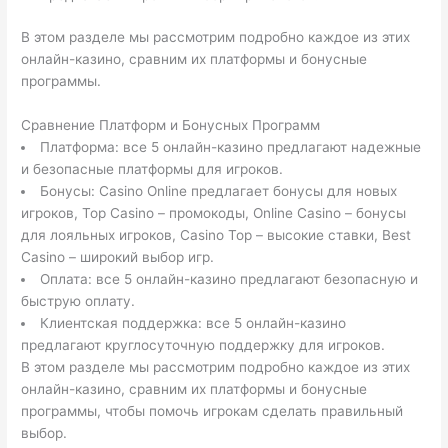
В этом разделе мы рассмотрим подробно каждое из этих
онлайн-казино, сравним их платформы и бонусные
программы.
Сравнение Платформ и Бонусных Программ
Платформа: все 5 онлайн-казино предлагают надежные
и безопасные платформы для игроков.
Бонусы: Casino Online предлагает бонусы для новых
игроков, Top Casino – промокоды, Online Casino – бонусы
для лояльных игроков, Casino Top – высокие ставки, Best
Casino – широкий выбор игр.
Оплата: все 5 онлайн-казино предлагают безопасную и
быструю оплату.
Клиентская поддержка: все 5 онлайн-казино
предлагают круглосуточную поддержку для игроков.
В этом разделе мы рассмотрим подробно каждое из этих
онлайн-казино, сравним их платформы и бонусные
программы, чтобы помочь игрокам сделать правильный
выбор.