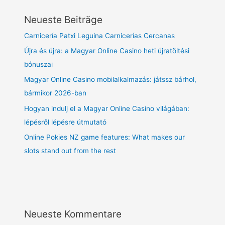
Neueste Beiträge
Carnicería Patxi Leguina Carnicerías Cercanas
Újra és újra: a Magyar Online Casino heti újratöltési
bónuszai
Magyar Online Casino mobilalkalmazás: játssz bárhol,
bármikor 2026-ban
Hogyan indulj el a Magyar Online Casino világában:
lépésről lépésre útmutató
Online Pokies NZ game features: What makes our
slots stand out from the rest
Neueste Kommentare