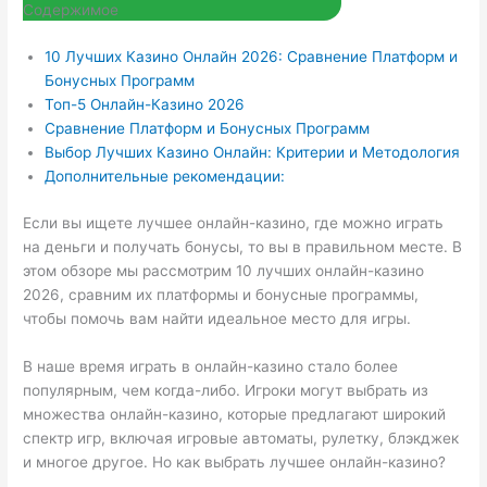
Содержимое
10 Лучших Казино Онлайн 2026: Сравнение Платформ и
Бонусных Программ
Топ-5 Онлайн-Казино 2026
Сравнение Платформ и Бонусных Программ
Выбор Лучших Казино Онлайн: Критерии и Методология
Дополнительные рекомендации:
Если вы ищете лучшее онлайн-казино, где можно играть
на деньги и получать бонусы, то вы в правильном месте. В
этом обзоре мы рассмотрим 10 лучших онлайн-казино
2026, сравним их платформы и бонусные программы,
чтобы помочь вам найти идеальное место для игры.
В наше время играть в онлайн-казино стало более
популярным, чем когда-либо. Игроки могут выбрать из
множества онлайн-казино, которые предлагают широкий
спектр игр, включая игровые автоматы, рулетку, блэкджек
и многое другое. Но как выбрать лучшее онлайн-казино?