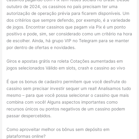
outubro de 2024, os cassinos no país precisam ter uma
autorização de operação prévia para ficarem disponíveis. Um
dos critérios que sempre defendo, por exemplo, é a variedade
de jogos. Encontrar cassinos que pagam via Pix é um ponto
positivo e pode, sim, ser considerado como um critério na hora
de escolher. Ainda, há grupo VIP no Telegram para se manter
por dentro de ofertas e novidades.
Giros e apostas grátis na roleta Cotações aumentadas em
jogos selecionados Válido em slots, crash e cassino ao vivo
É que os bonus de cadastro permitem que você desfrute do
cassino sem precisar investir sequer um real! Analisamos tudo
mesmo – para que você possa selecionar o cassino que mais
combina com você! Alguns aspectos importantes como
recursos únicos ou pontos negativos de um cassino podem
passar despercebidos.
Como aproveitar melhor os bônus sem depósito em
plataformas online?