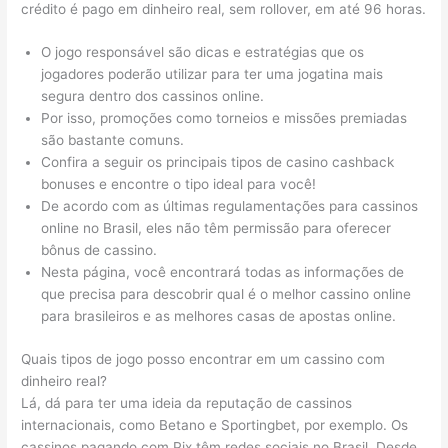
crédito é pago em dinheiro real, sem rollover, em até 96 horas.
O jogo responsável são dicas e estratégias que os
jogadores poderão utilizar para ter uma jogatina mais
segura dentro dos cassinos online.
Por isso, promoções como torneios e missões premiadas
são bastante comuns.
Confira a seguir os principais tipos de casino cashback
bonuses e encontre o tipo ideal para você!
De acordo com as últimas regulamentações para cassinos
online no Brasil, eles não têm permissão para oferecer
bônus de cassino.
Nesta página, você encontrará todas as informações de
que precisa para descobrir qual é o melhor cassino online
para brasileiros e as melhores casas de apostas online.
Quais tipos de jogo posso encontrar em um cassino com
dinheiro real?
Lá, dá para ter uma ideia da reputação de cassinos
internacionais, como Betano e Sportingbet, por exemplo. Os
cassinos pagando com Pix têm redes sociais no Brasil. Desde