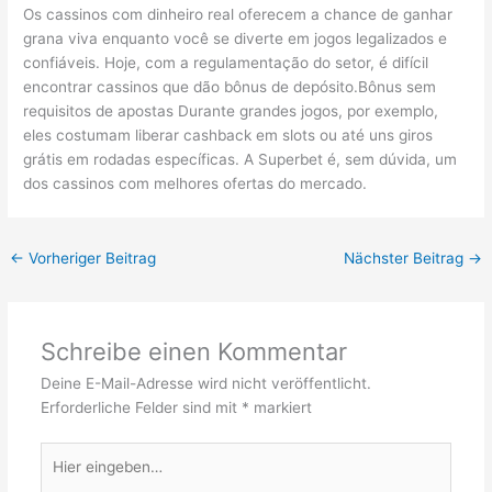
Os cassinos com dinheiro real oferecem a chance de ganhar
grana viva enquanto você se diverte em jogos legalizados e
confiáveis. Hoje, com a regulamentação do setor, é difícil
encontrar cassinos que dão bônus de depósito.Bônus sem
requisitos de apostas Durante grandes jogos, por exemplo,
eles costumam liberar cashback em slots ou até uns giros
grátis em rodadas específicas. A Superbet é, sem dúvida, um
dos cassinos com melhores ofertas do mercado.
←
Vorheriger Beitrag
Nächster Beitrag
→
Schreibe einen Kommentar
Deine E-Mail-Adresse wird nicht veröffentlicht.
Erforderliche Felder sind mit
*
markiert
Hier
eingeben…