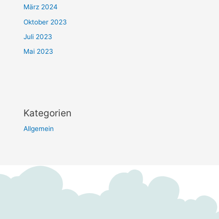
März 2024
Oktober 2023
Juli 2023
Mai 2023
Kategorien
Allgemein