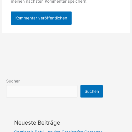
meinen nächsten Kommentar speichern.
Suchen
Suchen
Neueste Beiträge
Carnicería Patxi Leguina Carnicerías Cercanas