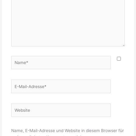
Name*
E-
Mail-
Adresse*
Website
Name, E-Mail-Adresse und Website in diesem Browser für