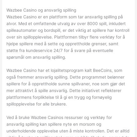
Wazbee Casino og ansvarlig spilling
Wazbee Casino er en plattform som tar ansvarlig spilling på
alvor. Med et omfattende utvalg av over 8000 spill, inkludert
spilleautomater og bordspill, er det viktig at spillere har kontroll
over sin spillopplevelse. Plattformen tilbyr flere verktøy for å
hjelpe spillere med å sette og opprettholde grenser, samt
støtte fra kundeservice 24/7 for å svare på eventuelle
spørsmål om ansvarlig spilling.
Wazbee Casino har et lojalitetsprogram kalt BeeCoins, som
også fremmer ansvarlig spilling. Dette programmet belønner
spillere for å opprettholde sunne spillvaner, noe som gjør det
mer attraktivt å spille ansvarlig. Dette initiativet reflekterer
plattformens forpliktelse til å gi en trygg og fornøyelig
spillopplevelse for alle brukere.
Ved å bruke Wazbee Casinos ressurser og verktøy for
ansvarlig spilling kan spillere nyte en morsom og
underholdende opplevelse uten å miste kontrollen. Det er alltid