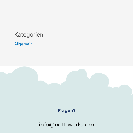
Kategorien
Allgemein
Fragen?
info@nett-werk.com