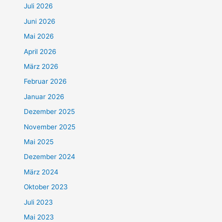
Juli 2026
Juni 2026
Mai 2026
April 2026
März 2026
Februar 2026
Januar 2026
Dezember 2025
November 2025
Mai 2025
Dezember 2024
März 2024
Oktober 2023
Juli 2023
Mai 2023