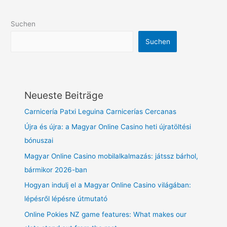
Suchen
Suchen
Neueste Beiträge
Carnicería Patxi Leguina Carnicerías Cercanas
Újra és újra: a Magyar Online Casino heti újratöltési
bónuszai
Magyar Online Casino mobilalkalmazás: játssz bárhol,
bármikor 2026-ban
Hogyan indulj el a Magyar Online Casino világában:
lépésről lépésre útmutató
Online Pokies NZ game features: What makes our