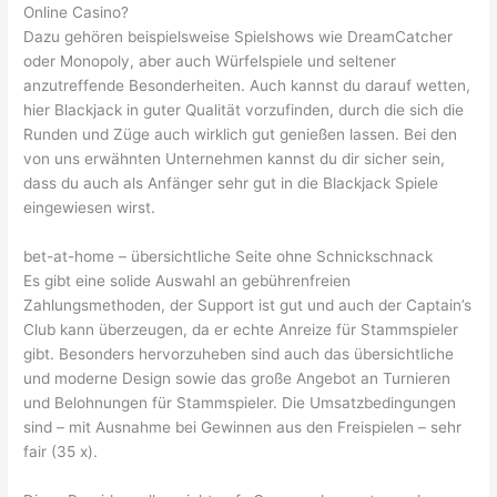
Online Casino?
Dazu gehören beispielsweise Spielshows wie DreamCatcher
oder Monopoly, aber auch Würfelspiele und seltener
anzutreffende Besonderheiten. Auch kannst du darauf wetten,
hier Blackjack in guter Qualität vorzufinden, durch die sich die
Runden und Züge auch wirklich gut genießen lassen. Bei den
von uns erwähnten Unternehmen kannst du dir sicher sein,
dass du auch als Anfänger sehr gut in die Blackjack Spiele
eingewiesen wirst.
bet-at-home – übersichtliche Seite ohne Schnickschnack
Es gibt eine solide Auswahl an gebührenfreien
Zahlungsmethoden, der Support ist gut und auch der Captain’s
Club kann überzeugen, da er echte Anreize für Stammspieler
gibt. Besonders hervorzuheben sind auch das übersichtliche
und moderne Design sowie das große Angebot an Turnieren
und Belohnungen für Stammspieler. Die Umsatzbedingungen
sind – mit Ausnahme bei Gewinnen aus den Freispielen – sehr
fair (35 x).