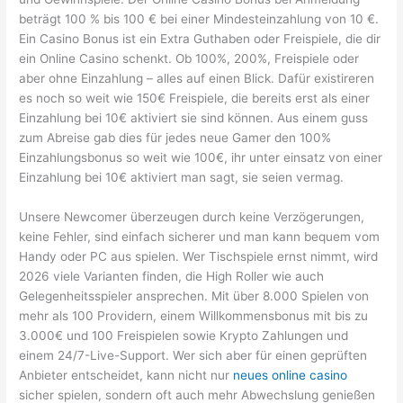
beträgt 100 % bis 100 € bei einer Mindesteinzahlung von 10 €.
Ein Casino Bonus ist ein Extra Guthaben oder Freispiele, die dir
ein Online Casino schenkt. Ob 100%, 200%, Freispiele oder
aber ohne Einzahlung – alles auf einen Blick. Dafür existireren
es noch so weit wie 150€ Freispiele, die bereits erst als einer
Einzahlung bei 10€ aktiviert sie sind können. Aus einem guss
zum Abreise gab dies für jedes neue Gamer den 100%
Einzahlungsbonus so weit wie 100€, ihr unter einsatz von einer
Einzahlung bei 10€ aktiviert man sagt, sie seien vermag.
Unsere Newcomer überzeugen durch keine Verzögerungen,
keine Fehler, sind einfach sicherer und man kann bequem vom
Handy oder PC aus spielen. Wer Tischspiele ernst nimmt, wird
2026 viele Varianten finden, die High Roller wie auch
Gelegenheitsspieler ansprechen. Mit über 8.000 Spielen von
mehr als 100 Providern, einem Willkommensbonus mit bis zu
3.000€ und 100 Freispielen sowie Krypto Zahlungen und
einem 24/7-Live-Support. Wer sich aber für einen geprüften
Anbieter entscheidet, kann nicht nur
neues online casino
sicher spielen, sondern oft auch mehr Abwechslung genießen