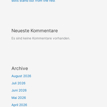
slots stand out from the rest
Neueste Kommentare
Es sind keine Kommentare vorhanden.
Archive
August 2026
Juli 2026
Juni 2026
Mai 2026
April 2026