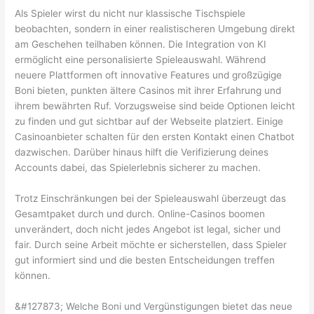
Als Spieler wirst du nicht nur klassische Tischspiele
beobachten, sondern in einer realistischeren Umgebung direkt
am Geschehen teilhaben können. Die Integration von KI
ermöglicht eine personalisierte Spieleauswahl. Während
neuere Plattformen oft innovative Features und großzügige
Boni bieten, punkten ältere Casinos mit ihrer Erfahrung und
ihrem bewährten Ruf. Vorzugsweise sind beide Optionen leicht
zu finden und gut sichtbar auf der Webseite platziert. Einige
Casinoanbieter schalten für den ersten Kontakt einen Chatbot
dazwischen. Darüber hinaus hilft die Verifizierung deines
Accounts dabei, das Spielerlebnis sicherer zu machen.
Trotz Einschränkungen bei der Spieleauswahl überzeugt das
Gesamtpaket durch und durch. Online-Casinos boomen
unverändert, doch nicht jedes Angebot ist legal, sicher und
fair. Durch seine Arbeit möchte er sicherstellen, dass Spieler
gut informiert sind und die besten Entscheidungen treffen
können.
&#127873; Welche Boni und Vergünstigungen bietet das neue