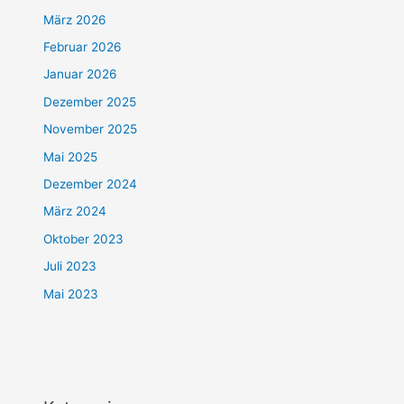
März 2026
Februar 2026
Januar 2026
Dezember 2025
November 2025
Mai 2025
Dezember 2024
März 2024
Oktober 2023
Juli 2023
Mai 2023